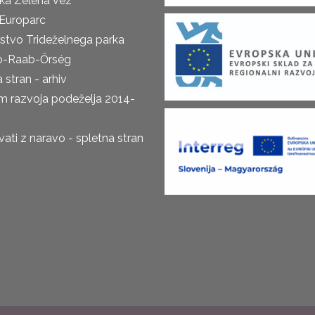
ka Zelena vez
Europarc
rstvo Trideželnega parka
o-Raab-Őrség
 stran - arhiv
m razvoja podeželja 2014-
ti z naravo - spletna stran