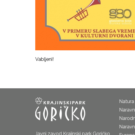
Vabljeni!
Natura
Naravni
Narodn
Naravn
Javni zavod Krajinski park Goričko