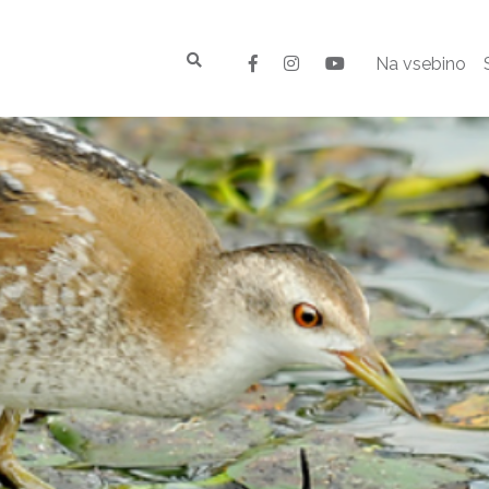
Na vsebino