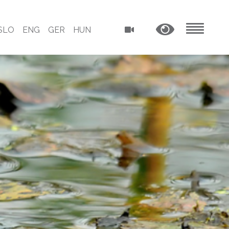
SLO
ENG
GER
HUN
MENU