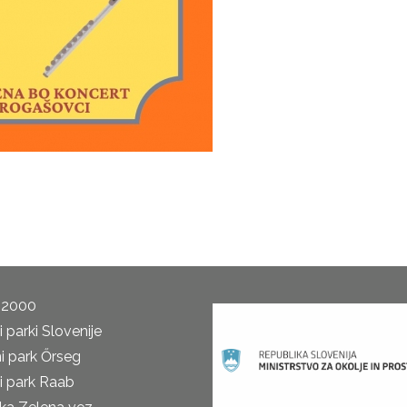
 2000
 parki Slovenije
i park Őrseg
i park Raab