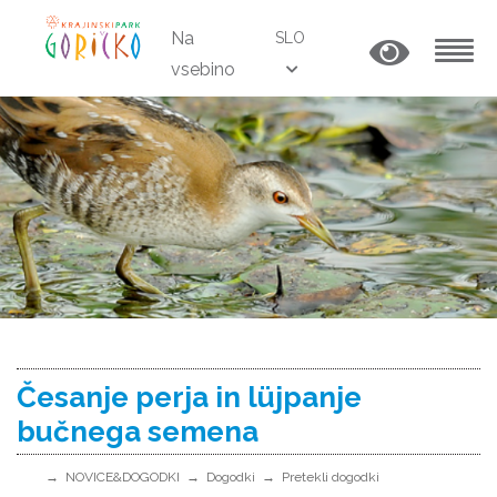
Na
SLO
vsebino
MENU
Česanje perja in lüjpanje
bučnega semena
NOVICE&DOGODKI
Dogodki
Pretekli dogodki