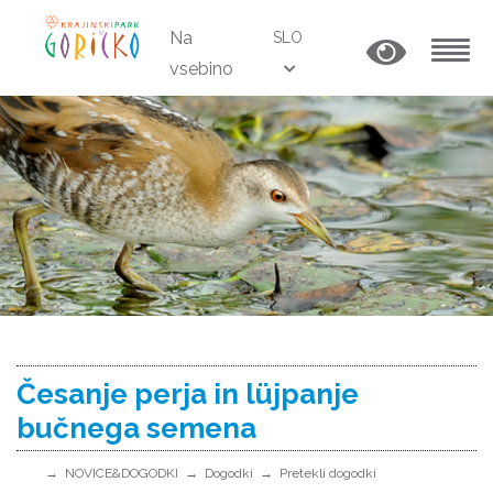
Na
SLO
vsebino
MENU
Česanje perja in lüjpanje
bučnega semena
NOVICE&DOGODKI
Dogodki
Pretekli dogodki