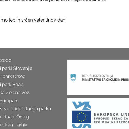
rimo lep in srčen valentinov dan!
 2000
 parki Slovenije
i park Őrseg
i park Raab
ka Zelena vez
Europarc
rstvo Trideželnega parka
o-Raab-Őrség
 stran - arhiv