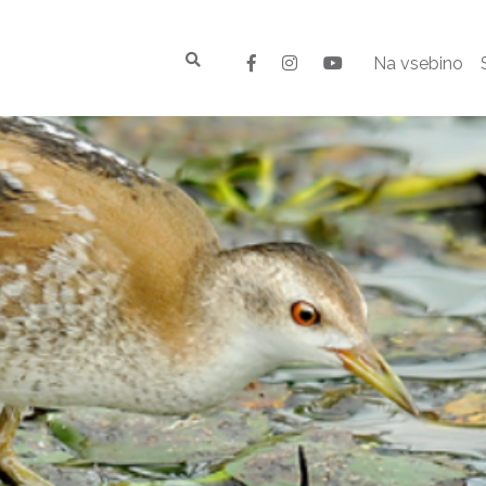
Na vsebino