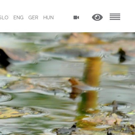
SLO
ENG
GER
HUN
MENU