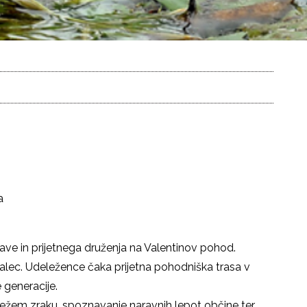
a
rave in prijetnega druženja na Valentinov pohod.
Valec. Udeležence čaka prijetna pohodniška trasa v
 generacije.
vežem zraku, spoznavanje naravnih lepot občine ter