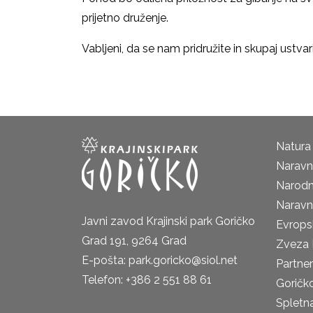
prijetno druženje.
Vabljeni, da se nam pridružite in skupaj ustva
Natura
Naravni
Narodn
Naravn
Javni zavod Krajinski park Goričko
Evrops
Grad 191, 9264 Grad
Zveza 
E-pošta: park.goricko@siol.net
Partne
Telefon: +386 2 551 88 61
Goričk
Spletna