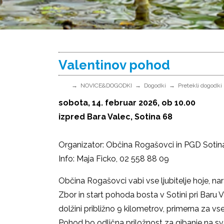
Valentinov pohod
NOVICE&DOGODKI
Dogodki
Pretekli dogodki
sobota, 14. februar 2026, ob 10.00
izpred Bara Valec, Sotina 68
Organizator: Občina Rogašovci in PGD Sotin
Info: Maja Ficko, 02 558 88 09
Občina Rogašovci vabi vse ljubitelje hoje, na
Zbor in start pohoda bosta v Sotini pri Baru 
dolžini približno 9 kilometrov, primerna za vse
Pohod bo odlična priložnost za gibanje na s