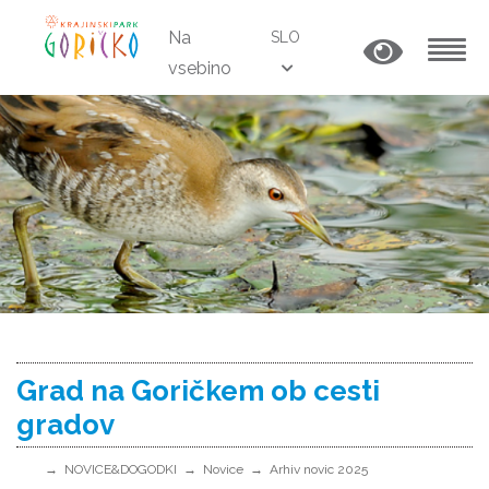
Na
SLO
vsebino
MENU
Grad na Goričkem ob cesti
gradov
NOVICE&DOGODKI
Novice
Arhiv novic 2025