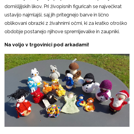
domišljijskih likov. Pri živopisnih figuricah se največkrat
ustavijo najmlajši, saj jih pritegnejo barve in lično
oblikovani obrazki z živahnimi očmi, ki za kratko otroško
obdobje postanejo njihove spremljevalke in zaupniki.
Na voljo v trgovinici pod arkadami!