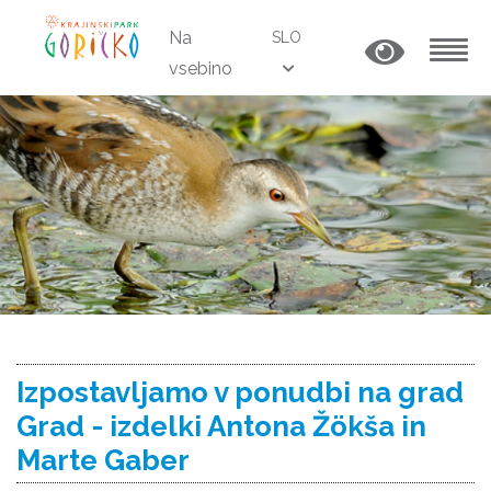
Na
SLO
vsebino
MENU
Izpostavljamo v ponudbi na grad
Grad - izdelki Antona Žökša in
Marte Gaber