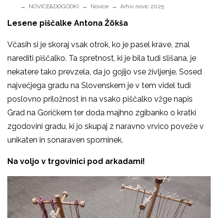
NOVICE&DOGODKI
Novice
Arhiv novic 2025
Lesene piščalke Antona Žökša
Včasih si je skoraj vsak otrok, ko je pasel krave, znal
narediti piščalko. Ta spretnost, ki je bila tudi slišana, je
nekatere tako prevzela, da jo gojijo vse življenje. Sosed
največjega gradu na Slovenskem je v tem videl tudi
poslovno priložnost in na vsako piščalko vžge napis
Grad na Goričkem ter doda majhno zgibanko o kratki
zgodovini gradu, ki jo skupaj z naravno vrvico poveže v
unikaten in sonaraven spominek.
Na voljo v trgovinici pod arkadami!