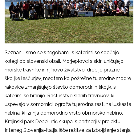
Seznanili smo se s tegobami, s katerimi se soočajo
kolegi ob slovenski obali. Morjeplovci s sidri uničujejo
morske travnike in njihovo živalstvo, drobijo prazne
školjke leščurjev, medtem ko požrešne tujerodne modre
rakovice zmanjšujejo število domorodnih školjk, s
katerimi se hranijo. Rastlinstvo slanih travnikov, ki
uspevajo v somornici, ogroža tujerodna rastlina luskasta
nebina, ki izrinja domorodno vrsto
obmorsko nebino
.
Krajinski park Debeli rtič skupaj s partnerji v projektu
Interreg Slovenija-Italija išče rešitve za izboljšanje stanja.