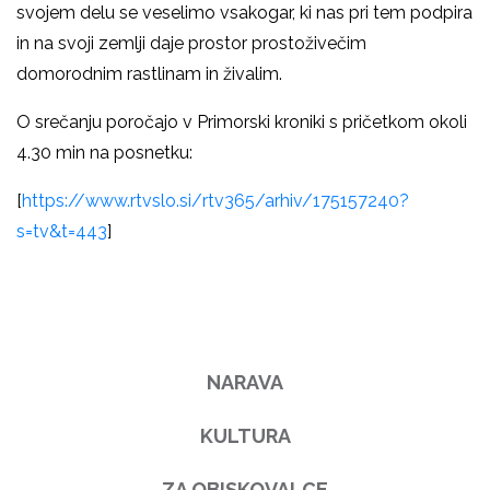
svojem delu se veselimo vsakogar, ki nas pri tem podpira
in na svoji zemlji daje prostor prostoživečim
domorodnim rastlinam in živalim.
O srečanju poročajo v Primorski kroniki s pričetkom okoli
4.30 min na posnetku:
[
https://www.rtvslo.si/rtv365/arhiv/175157240?
s=tv&t=443
]
NARAVA
KULTURA
ZA OBISKOVALCE