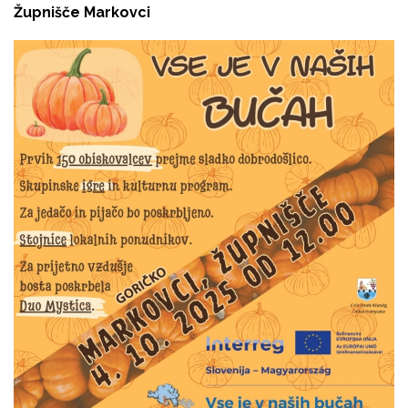
Župnišče Markovci