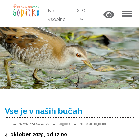
Na
SLO
vsebino
MENU
Vse je v naših bučah
NOVICE&DOGODKI
Dogodki
Pretekli dogodki
4. oktober 2025, od 12.00