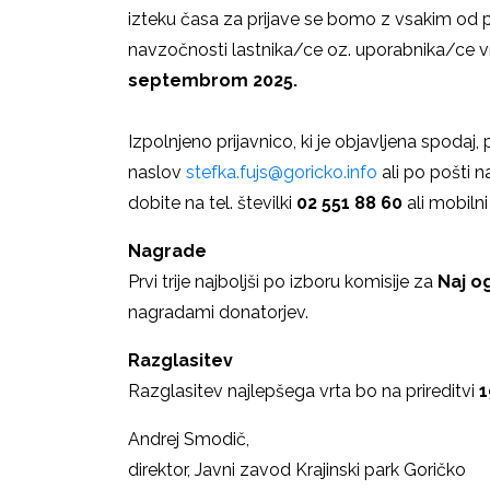
izteku časa za prijave se bomo z vsakim od pri
navzočnosti lastnika/ce oz. uporabnika/ce v
septembrom 2025.
Izpolnjeno prijavnico, ki je objavljena spodaj, 
naslov
stefka.fujs@goricko.info
ali po pošti n
dobite na tel. številki
02 551 88 60
ali mobilni
Nagrade
Prvi trije najboljši po izboru komisije za
Naj o
nagradami donatorjev.
Razglasitev
Razglasitev najlepšega vrta bo na prireditvi
1
Andrej Smodič,
direktor, Javni zavod Krajinski park Goričko