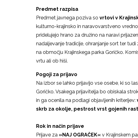
Predmet razpisa
Predmet javnega poziva so
vrtovi
v Krajin
kulturno-krajinsko in naravovarstveno vredn
pridelujejo hrano za družino na naravi prijazen 
nadaljevanje tradicije, ohranjanje sort ter tudi
na območju Krajinskega parka Goričko. Komisij
vrtu ali ob hiši.
Pogoji za prijavo
Na izbor se lahko prijavijo vse osebe, ki so la
Goričko. Vsakega prijavitelja bo obiskala stro
in ga ocenila na podlagi objavljenih kriterijev:
skrb za okolje, pestrost vrst gojenih rast
Rok in način prijave
Prijave za
»NAJ OGRAČEK«
v Krajinskem p