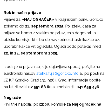
Rok in način prijave
Prijave za
»NAJ OGRAČEK«
v Krajinskem parku Goričko
zbiramo do
21. septembra 2025
. Po izteku časa za
prijave se bomo z vsakim od prijavljenih dogovorili o
obisku komisije, ki si bo ob navzočnosti lastnika/ce oz.
uporabnika/ce vrt ogledala. Ogledi bodo potekali med
22. in 24. septembrom 2025.
Izpolnjeno prijavnico, ki je objavljena spodaj, pošljite na
elektronski naslov
stefka.fujs@goricko.info
ali po pošti na
JZ KP Goričko, Grad 191, 9264 Grad. Informacije dobite
na tel. številki
02 551 88 60
ali mobilni št.
041 659 436.
Nagrade
Prvi trije najboljši po izboru komisije za
Naj ograček na