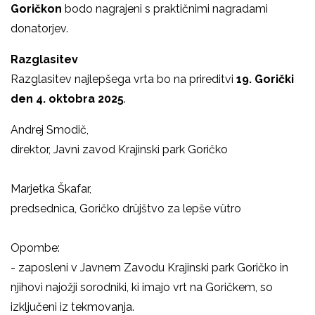
Goričkon
bodo nagrajeni s praktičnimi nagradami
donatorjev.
Razglasitev
Razglasitev najlepšega vrta bo na prireditvi
19. Gorički
den
4. oktobra 2025
.
Andrej Smodič,
direktor, Javni zavod Krajinski park Goričko
Marjetka Škafar,
predsednica, Goričko drüjštvo za lepše vütro
Opombe:
- zaposleni v Javnem Zavodu Krajinski park Goričko in
njihovi najožji sorodniki, ki imajo vrt na Goričkem, so
izključeni iz tekmovanja.