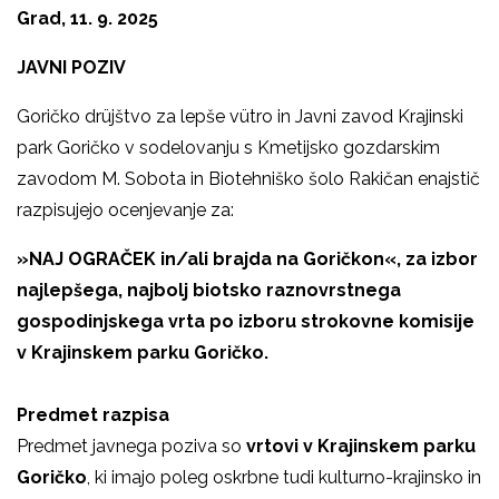
Grad, 11. 9. 2025
JAVNI POZIV
Goričko drüjštvo za lepše vütro in Javni zavod Krajinski
park Goričko v sodelovanju s Kmetijsko gozdarskim
zavodom M. Sobota in Biotehniško šolo Rakičan enajstič
razpisujejo ocenjevanje za:
»NAJ OGRAČEK in/ali brajda na Goričkon«, za izbor
najlepšega, najbolj biotsko raznovrstnega
gospodinjskega vrta po izboru strokovne komisije
v Krajinskem parku Goričko.
Predmet razpisa
Predmet javnega poziva so
vrtovi
v Krajinskem parku
Goričko
, ki imajo poleg oskrbne tudi kulturno-krajinsko in