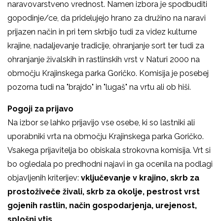
naravovarstveno vrednost. Namen izbora je spodbuditi
gopodinje/ce, da pridelujejo hrano za družino na naravi
prijazen način in pri tem skrbijo tudi za videz kulturne
krajine, nadaljevanje tradicije, ohranjanje sort ter tudi za
ohranjanje živalskih in rastlinskih vrst v Naturi 2000 na
območju Krajinskega parka Goričko. Komisija je posebej
pozorna tudi na "brajdo" in "lugaš" na vrtu ali ob hiši.
Pogoji za prijavo
Na izbor se lahko prijavijo vse osebe, ki so lastniki ali
uporabniki vrta na območju Krajinskega parka Goričko.
Vsakega prijavitelja bo obiskala strokovna komisija. Vrt si
bo ogledala po predhodni najavi in ga ocenila na podlagi
objavljenih kriterijev:
vključevanje v krajino, skrb za
prostoživeče živali, skrb za okolje, pestrost vrst
gojenih rastlin, način gospodarjenja, urejenost,
splošni vtis.