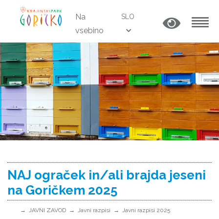
Na
SLO
vsebino
MENU
NAJ ograček in/ali brajda jeseni
na Goričkem 2025
JAVNI ZAVOD
Javni razpisi
Javni razpisi 2025