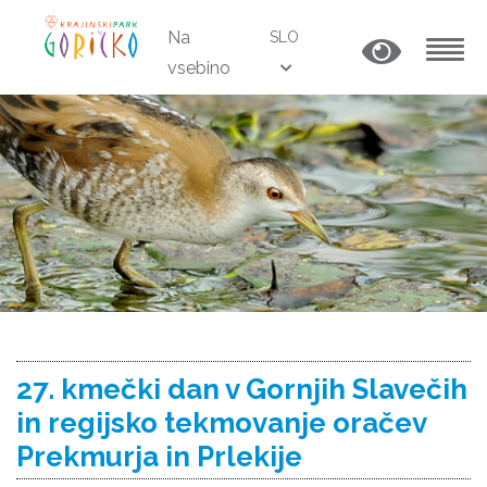
Na
SLO
vsebino
MENU
27. kmečki dan v Gornjih Slavečih
in regijsko tekmovanje oračev
Prekmurja in Prlekije