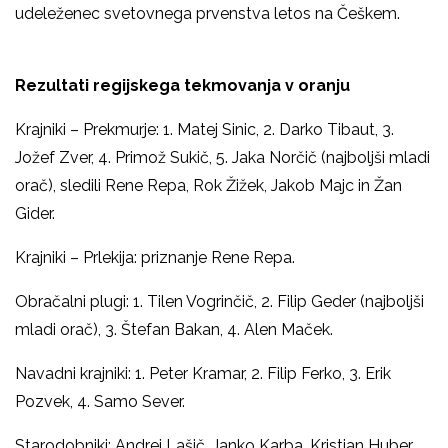
udeleženec svetovnega prvenstva letos na Češkem.
Rezultati regijskega tekmovanja v oranju
Krajniki – Prekmurje: 1. Matej Sinic, 2. Darko Tibaut, 3.
Jožef Zver, 4. Primož Sukič, 5. Jaka Norčič (najboljši mladi
orač), sledili Rene Repa, Rok Žižek, Jakob Majc in Žan
Gider.
Krajniki – Prlekija: priznanje Rene Repa.
Obračalni plugi: 1. Tilen Vogrinčič, 2. Filip Geder (najboljši
mladi orač), 3. Štefan Bakan, 4. Alen Maček.
Navadni krajniki: 1. Peter Kramar, 2. Filip Ferko, 3. Erik
Pozvek, 4. Samo Sever.
Starodobniki: Andrej Lašič, Janko Karba, Kristjan Huber,