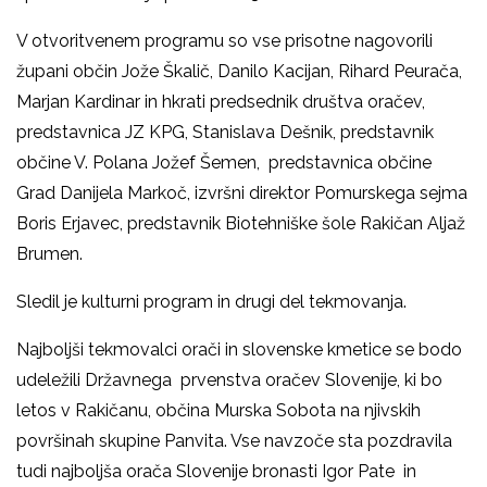
V otvoritvenem programu so vse prisotne nagovorili
župani občin Jože Škalič, Danilo Kacijan, Rihard Peurača,
Marjan Kardinar in hkrati predsednik društva oračev,
predstavnica JZ KPG, Stanislava Dešnik, predstavnik
občine V. Polana Jožef Šemen, predstavnica občine
Grad Danijela Markoč, izvršni direktor Pomurskega sejma
Boris Erjavec, predstavnik Biotehniške šole Rakičan Aljaž
Brumen.
Sledil je kulturni program in drugi del tekmovanja.
Najboljši tekmovalci orači in slovenske kmetice se bodo
udeležili Državnega prvenstva oračev Slovenije, ki bo
letos v Rakičanu, občina Murska Sobota na njivskih
površinah skupine Panvita. Vse navzoče sta pozdravila
tudi najboljša orača Slovenije bronasti Igor Pate in