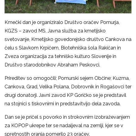
Kmečki dan je organiziralo Društvo oračev Pomurja,
KGZS – zavod MS, Javna služba za kmetijsko
svetovanje, Kmetijsko govedorejsko društvo Cankova na
čelu s Slavkom Krpičem, Biotehniška šola Rakičan in
Zveza organizacija za tehniško kulturo Slovenije in
Društvo starodobnikov Abraham Peskovci.
Prireditev so omogočili; Pomurski sejem Občine; Kuzma,
Cankova, Grad, Velika Polana, Dobrovnik in Rogašovci ter
drugi donatorji. Javni zavod KP Goričko se je predstavil
na stojnici s tiskovnimi in predstavitvijo dela zavoda.
Dan se je pričel s povorko in strokovnim izobraževanjem
za KOPOP ukrepe ter se nadaljeval na zemlji, kjer se v
spretnostih oranja pomerilo 23 oračev.