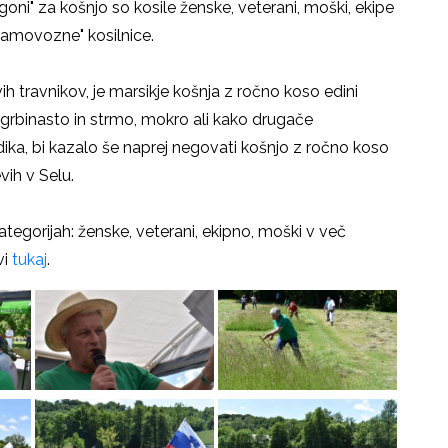
goni" za košnjo so kosile ženske, veterani, moški, ekipe
samovozne" kosilnice.
 travnikov, je marsikje košnja z ročno koso edini
e grbinasto in strmo, mokro ali kako drugače
ika, bi kazalo še naprej negovati košnjo z ročno koso
vih v Selu.
tegorijah: ženske, veterani, ekipno, moški v več
vi
tukaj
.