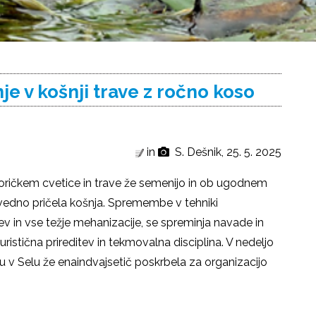
 v košnji trave z ročno koso
in
S. Dešnik, 25. 5. 2025
 Goričkem cvetice in trave že semenijo in ob ugodnem
 vedno pričela košnja. Spremembe v tehniki
 in vse težje mehanizacije, se spreminja navade in
uristična prireditev in tekmovalna disciplina. V nedeljo
u v Selu že enaindvajsetič poskrbela za organizacijo