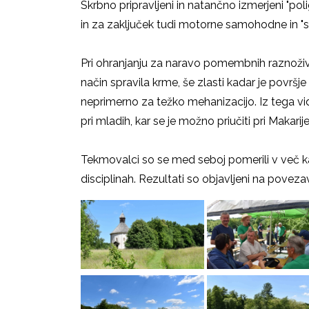
Skrbno pripravljeni in natančno izmerjeni "poli
in za zaključek tudi motorne samohodne in "
Pri ohranjanju za naravo pomembnih raznoživih
način spravila krme, še zlasti kadar je površj
neprimerno za težko mehanizacijo. Iz tega vid
pri mladih, kar se je možno priučiti pri Makarije
Tekmovalci so se med seboj pomerili v več ka
disciplinah. Rezultati so objavljeni na poveza