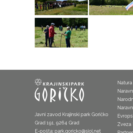
Natura
Naravni
Narodn
Naravn
Javni zavod Krajinski park Goričko
Evrops
Grad 191, 9264 Grad
Zveza 
E-pošta: park.goricko@siol.net
Partne