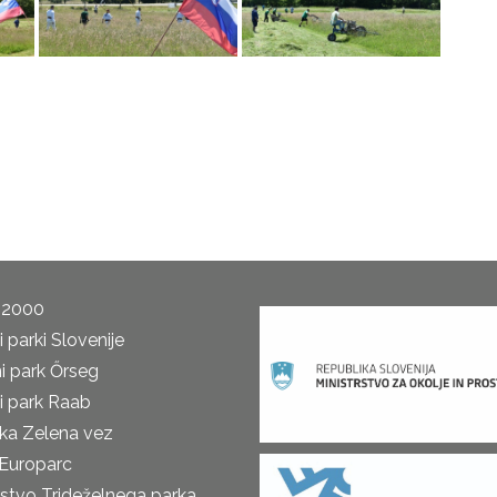
 2000
 parki Slovenije
i park Őrseg
i park Raab
ka Zelena vez
Europarc
rstvo Trideželnega parka