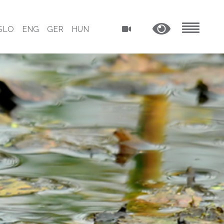
SLO
ENG
GER
HUN
MENU