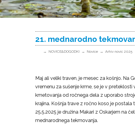
21. mednarodno tekmovanje
NOVICE&DOGODKI
Novice
Arhiv novic 2025
Maj ali veliki traven, je mesec za košnjo. Na
vremenu za sušenje krme, se je v preteklosti
kmetovanja od ročnega dela z uporabo strojev
krajína. Košnja trave z ročno koso je postala t
25.5.2025 je družina Makari z Oskarjem na čel
mednarodnega tekmovanja.