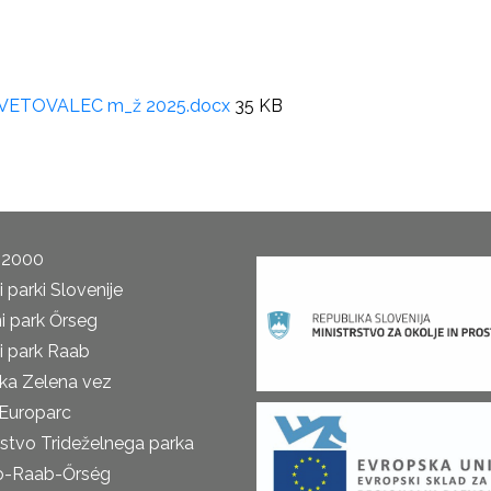
SVETOVALEC m_ž 2025.docx
35 KB
 2000
 parki Slovenije
i park Őrseg
i park Raab
ka Zelena vez
Europarc
rstvo Trideželnega parka
o-Raab-Őrség