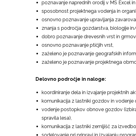
poznavanje naprednih orodij v MS Excel in
sposobnost projektnega vodenja in organiz
osnovno poznavanje upravljanja zavarova
znanja s področja gozdarstva, biologije in/
dobro poznavanje drevesnih vrst in grmov
osnovno poznavanje ptičjih vrst,
zaželeno je poznavanje geografskih informa
zaželeno je poznavanje projektnega obmo
Delovno področje in naloge:
koordiniranje dela in izvajanje projektnih ak
komunikacija z lastniki gozdov in vodenj
vodenje postopkov obnove gozdov (izbiral
spravila lesa),
komunikacija z lastniki zemljišč za izvedb
sodelovanje pri pripravi in izvajanju progr