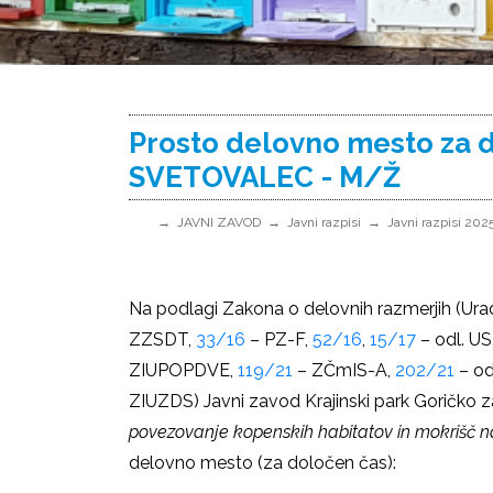
Prosto delovno mesto za
SVETOVALEC - M/Ž
JAVNI ZAVOD
Javni razpisi
Javni razpisi 202
Na podlagi Zakona o delovnih razmerjih (Uradn
ZZSDT,
33/16
– PZ-F,
52/16
,
15/17
– odl. US
ZIUPOPDVE,
119/21
– ZČmIS-A,
202/21
– od
ZIUZDS) Javni zavod Krajinski park Goričko 
povezovanje kopenskih habitatov in mokrišč 
delovno mesto (za določen čas):