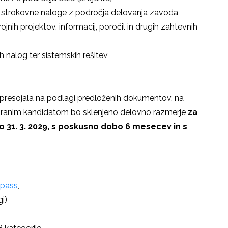
e strokovne naloge z področja delovanja zavoda,
jnih projektov, informacij, poročil in drugih zahtevnih
h nalog ter sistemskih rešitev,
presojala na podlagi predloženih dokumentov, na
zbranim kandidatom bo sklenjeno delovno razmerje
za
 31. 3. 2029, s
poskusno dobo 6 mesecev
in s
-pass
,
i)