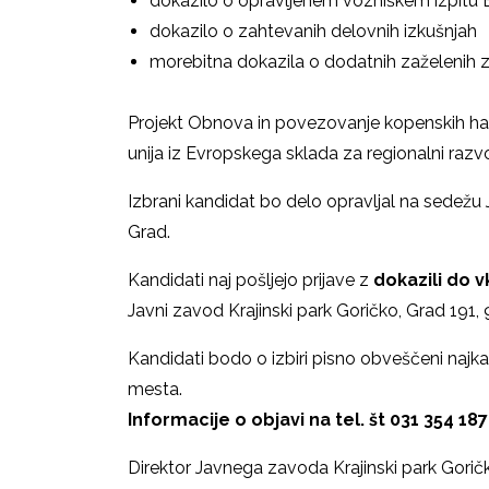
dokazilo o opravljenem vozniškem izpitu B
dokazilo o zahtevanih delovnih izkušnjah
morebitna dokazila o dodatnih zaželenih z
Projekt Obnova in povezovanje kopenskih hab
unija iz Evropskega sklada za regionalni razvo
Izbrani kandidat bo delo opravljal na sedežu
Grad.
Kandidati naj pošljejo prijave z
dokazili do v
Javni zavod Krajinski park Goričko, Grad 191,
Kandidati bodo o izbiri pisno obveščeni najk
mesta.
Informacije o objavi na tel. št 031 354 187
Direktor Javnega zavoda Krajinski park Gorič