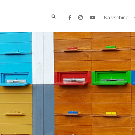
Na vsebino