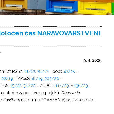
 določen čas NARAVOVARSTVENI
5
9. 4. 2025
i list RS, št.
21/13
,
78/13
– popr.,
47/15
–
,
22/19
– ZPosS,
81/19
,
203/20
–
l. US,
15/22
,
54/22
– ZUPŠ-1,
114/23
in
136/23
–
za potrebe zaposlitve na projektu
Obnova in
na Goričkem
(akronim »POVEZANI«) objavlja prosto