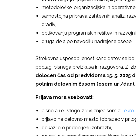
metodološke, organizacijske in operativn
samostojna priprava zahtevnih analiz, razvo
gradiv,
oblikovanju programskih rešitev in razvojni
druga dela po navodilu nadrejene osebe.
Strokovna usposobljenost kandidatov se bo 
podlagi pisnega preizkusa in razgovora. Z i
določen čas od predvidoma 15. 5. 2025 do
polnim delovnim časom (osem ur /dan).
Prijava mora vsebovati:
pisno ali e- vlogo z življenjepisom ali
euro
prijavo na delovno mesto (obrazec v prilog
dokazilo o pridobljeni izobrazbi,