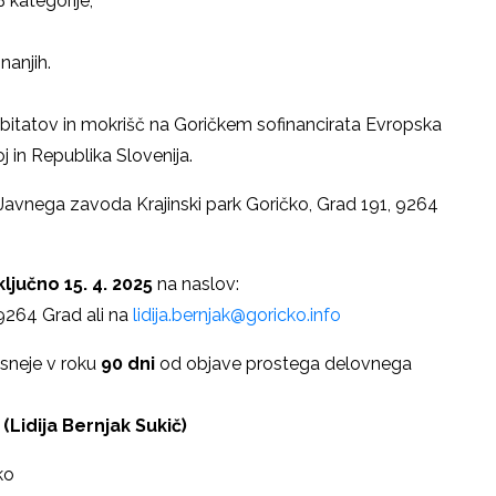
 kategorije,
nanjih.
itatov in mokrišč na Goričkem sofinancirata Evropska
j in Republika Slovenija.
 Javnega zavoda Krajinski park Goričko, Grad 191, 9264
ključno 15. 4. 2025
na naslov:
 9264 Grad ali na
lidija.bernjak@goricko.info
asneje v roku
90 dni
od objave prostega delovnega
 (Lidija Bernjak Sukič)
ko