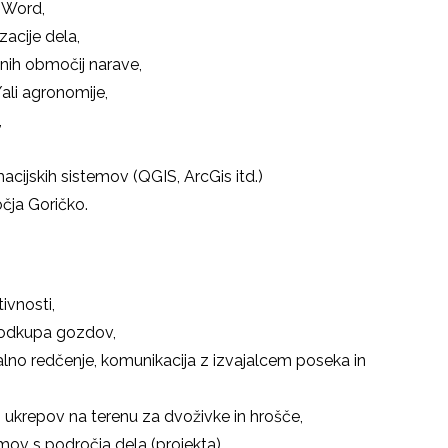
 Word,
acije dela,
nih območij narave,
ali agronomije,
,
cijskih sistemov (QGIS, ArcGis itd.)
čja Goričko.
tivnosti,
e odkupa gozdov,
no redčenje, komunikacija z izvajalcem poseka in
o ukrepov na terenu za dvoživke in hrošče,
amov s področja dela (projekta),