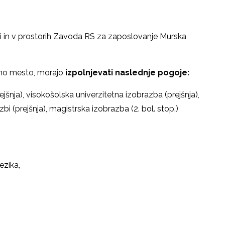
ni in v prostorih Zavoda RS za zaposlovanje Murska
ovno mesto, morajo
izpolnjevati naslednje pogoje:
ejšnja), visokošolska univerzitetna izobrazba (prejšnja),
bi (prejšnja), magistrska izobrazba (2. bol. stop.)
II/
ezika,