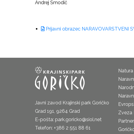
Andrej Smodič
Prijavni obrazec NARAVOVARSTVENI 
Natura
Naravni
Narodn
Naravn
Javni zavod Krajinski park Goričko
Evrops
Grad 191, 9264 Grad
Zveza 
E-pošta: park.goricko@siol.net
Partne
Telefon: +386 2 551 88 61
Goričk