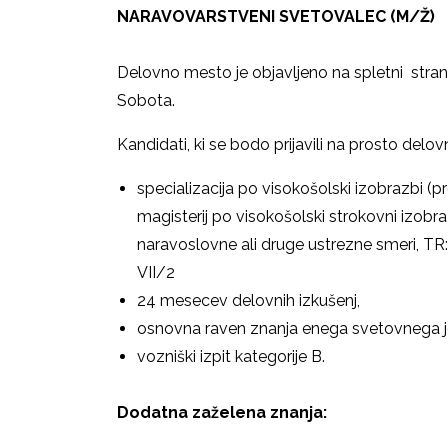
NARAVOVARSTVENI SVETOVALEC (M/Ž)
Delovno mesto je objavljeno na spletni stra
Sobota.
Kandidati, ki se bodo prijavili na prosto del
specializacija po visokošolski izobrazbi (pr
magisterij po visokošolski strokovni izobraz
naravoslovne ali druge ustrezne smeri, TR:
V
24 mesecev delovnih izkušenj,
osnovna raven znanja enega svetovnega j
vozniški izpit kategorije B.
Dodatna zaželena znanja: