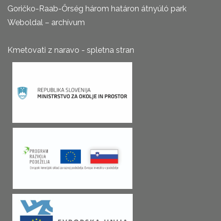
Goričko-Raab-Őrség három határon átnyúló park
Weboldal – archívum
Kmetovati z naravo - spletna stran