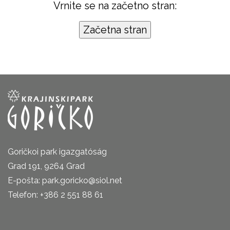
Vrnite se na začetno stran:
Goričkoi park igazgatóság
Grad 191, 9264 Grad
E-pošta: park.goricko@siol.net
Telefon: +386 2 551 88 61