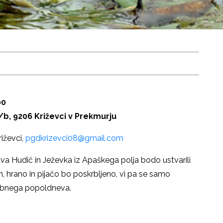
00
/b, 9206 Križevci v Prekmurju
iževci,
pgdkrizevci08@gmail.com
štva Hudič in Ježevka iz Apaškega polja bodo ustvarili
hrano in pijačo bo poskrbljeno, vi pa se samo
zabnega popoldneva.