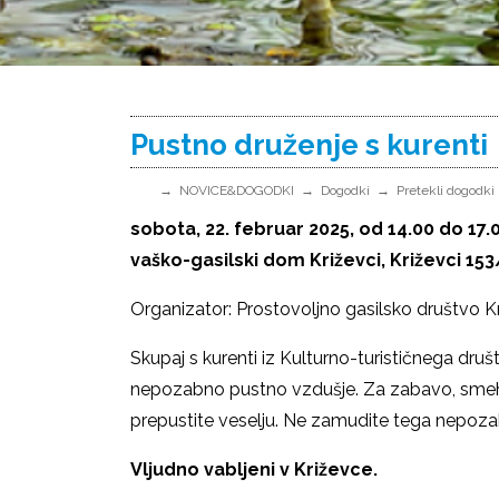
Pustno druženje s kurenti
NOVICE&DOGODKI
Dogodki
Pretekli dogodki
sobota, 22. februar 2025, od 14.00 do 17.
vaško-gasilski dom Križevci, Križevci 153
Organizator: Prostovoljno gasilsko društvo Kr
Skupaj s kurenti iz Kulturno-turističnega dru
nepozabno pustno vzdušje. Za zabavo, smeh, 
prepustite veselju. Ne zamudite tega nepo
Vljudno vabljeni v Križevce.