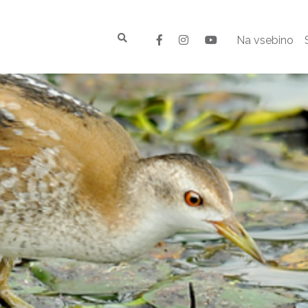
Na vsebino