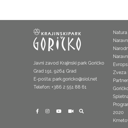
Natura
Naravni
Narodn
Naravn
Javni zavod Krajinski park Goričko
Evrops
Grad 191, 9264 Grad
Zveza 
E-pošta: park.goricko@siol.net
Partne
Telefon: +386 2 551 88 61
Goričk
Spletna
Progra
2020
Kmetova