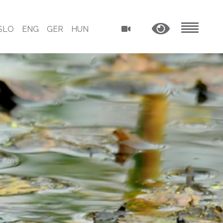
SLO
ENG
GER
HUN
MENU