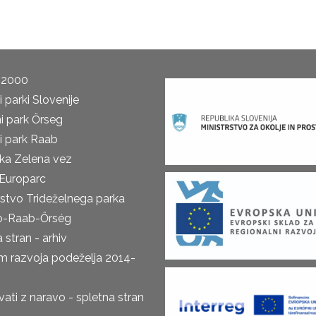
 2000
 parki Slovenije
i park Őrseg
i park Raab
ka Zelena vez
Europarc
rstvo Trideželnega parka
o-Raab-Őrség
 stran - arhiv
m razvoja podeželja 2014-
ti z naravo - spletna stran