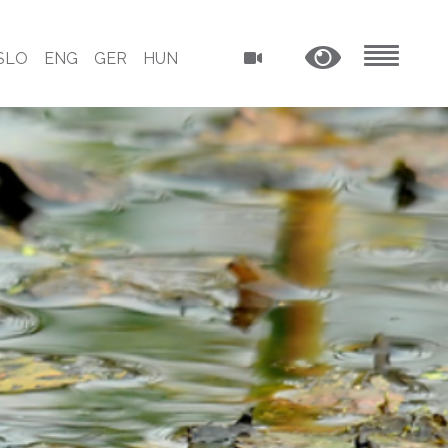
SLO
ENG
GER
HUN
MENU