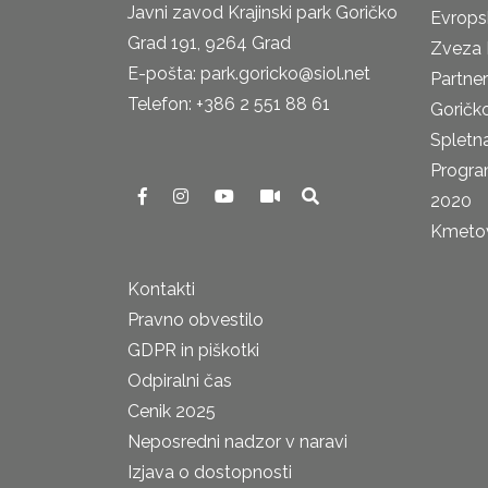
Javni zavod Krajinski park Goričko
Evrops
Grad 191, 9264 Grad
Zveza 
E-pošta: park.goricko@siol.net
Partne
Telefon: +386 2 551 88 61
Goričk
Spletna
Progra
2020
Kmetova
Kontakti
Pravno obvestilo
GDPR in piškotki
Odpiralni čas
Cenik 2025
Neposredni nadzor v naravi
Izjava o dostopnosti