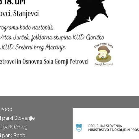
 2000
 parki Slovenije
i park Őrseg
i park Raab