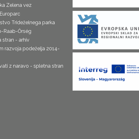
ka Zelena vez
Europarc
rstvo Trideželnega parka
o-Raab-Őrség
 stran - arhiv
m razvoja podeželja 2014-
ti z naravo - spletna stran