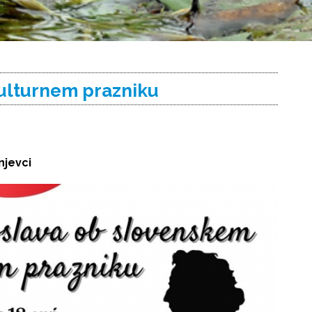
ulturnem prazniku
njevci