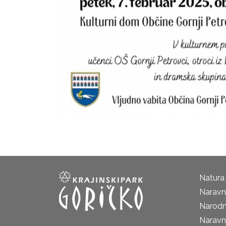
Natura
Naravni
Narodn
Naravn