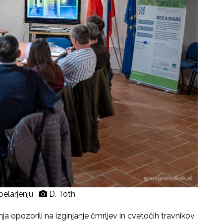
ebelarjenju
D. Toth
 opozorili na izginjanje čmrljev in cvetočih travnikov,