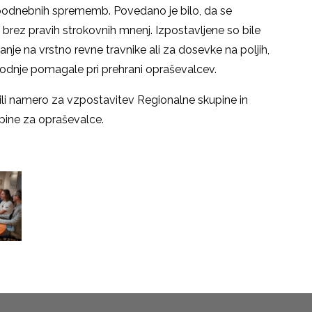
podnebnih sprememb. Povedano je bilo, da se
brez pravih strokovnih mnenj. Izpostavljene so bile
nje na vrstno revne travnike ali za dosevke na poljih,
rihodnje pomagale pri prehrani opraševalcev.
ili namero za vzpostavitev Regionalne skupine in
upine za opraševalce.