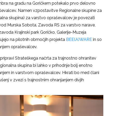
embra na gradu na Goričkem potekalo prvo delovno
aševalcev. Namen vzpostavitve Regionalne skupine za
alna skupina) za varstvo opraševalcev je povezati
avod Murska Sobota, Zavoda RS za varstvo narave,
zavoda Krajinski park Goričko, Galerije-Muzeja
elujejo na pilotnih območjih projekta
BEE(A)WARE
in so
anjem opraševalcev.
 pripravi Strateškega načrta za trajnostno ohranitev
ionalna skupina bi lahko v prihodnje bolj enotno
anjem in varstvom opraševalcev. Hkrati bo med člani
kušenj v zvezi s trajnostnim ohranjanjem divjih