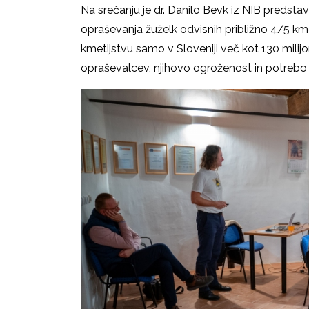
Na srečanju je dr. Danilo Bevk iz NIB predsta
opraševanja žuželk odvisnih približno 4/5 kmeti
kmetijstvu samo v Sloveniji več kot 130 milij
opraševalcev, njihovo ogroženost in potreb