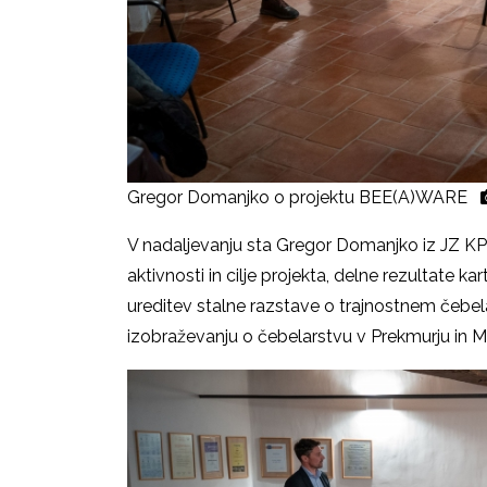
Gregor Domanjko o projektu BEE(A)WARE
V nadaljevanju sta Gregor Domanjko iz JZ K
aktivnosti in cilje projekta, delne rezultate 
ureditev stalne razstave o trajnostnem čebe
izobraževanju o čebelarstvu v Prekmurju in M