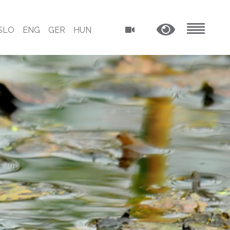
SLO
ENG
GER
HUN
MENU