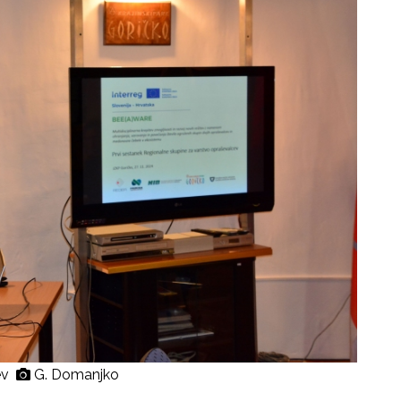
cev
G. Domanjko