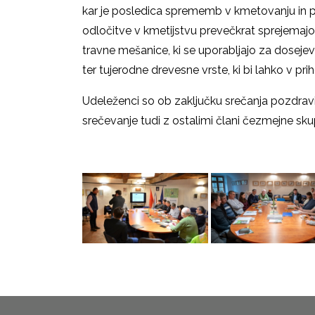
kar je posledica sprememb v kmetovanju in 
odločitve v kmetijstvu prevečkrat sprejemajo 
travne mešanice, ki se uporabljajo za dosejeva
ter tujerodne drevesne vrste, ki bi lahko v p
Udeleženci so ob zaključku srečanja pozdrav
srečevanje tudi z ostalimi člani čezmejne sk