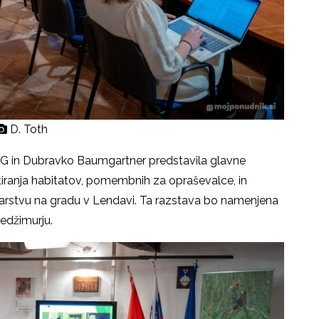
D. Toth
PG in Dubravko Baumgartner predstavila glavne
kartiranja habitatov, pomembnih za opraševalce, in
larstvu na gradu v Lendavi. Ta razstava bo namenjena
edžimurju.