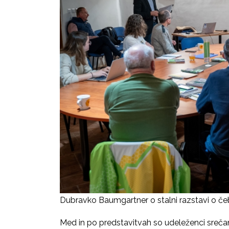
Dubravko Baumgartner o stalni razstavi o č
Med in po predstavitvah so udeleženci srečanja