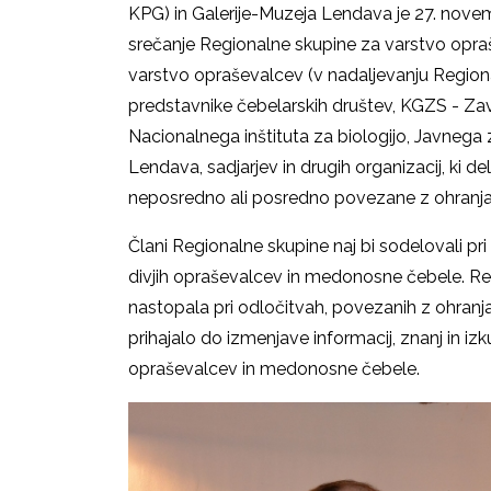
KPG) in Galerije-Muzeja Lendava je 27. nov
srečanje Regionalne skupine za varstvo opr
varstvo opraševalcev (v nadaljevanju Region
predstavnike čebelarskih društev, KGZS - Z
Nacionalnega inštituta za biologijo, Javnega 
Lendava, sadjarjev in drugih organizacij, ki d
neposredno ali posredno povezane z ohranj
Člani Regionalne skupine naj bi sodelovali pri
divjih opraševalcev in medonosne čebele. Reg
nastopala pri odločitvah, povezanih z ohranj
prihajalo do izmenjave informacij, znanj in iz
opraševalcev in medonosne čebele.