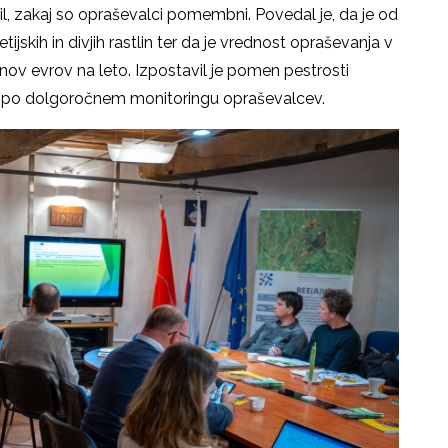
vil, zakaj so opraševalci pomembni. Povedal je, da je od
jskih in divjih rastlin ter da je vrednost opraševanja v
onov evrov na leto. Izpostavil je pomen pestrosti
o po dolgoročnem monitoringu opraševalcev.