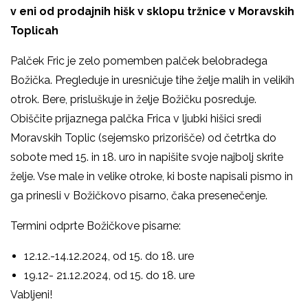
v eni od prodajnih hišk v sklopu tržnice v Moravskih
Toplicah
Palček Fric je zelo pomemben palček belobradega
Božička. Pregleduje in uresničuje tihe želje malih in velikih
otrok. Bere, prisluškuje in želje Božičku posreduje.
Obiščite prijaznega palčka Frica v ljubki hišici sredi
Moravskih Toplic (sejemsko prizorišče) od četrtka do
sobote med 15. in 18. uro in napišite svoje najbolj skrite
želje. Vse male in velike otroke, ki boste napisali pismo in
ga prinesli v Božičkovo pisarno, čaka presenečenje.
Termini odprte Božičkove pisarne:
12.12.-14.12.2024, od 15. do 18. ure
19.12- 21.12.2024, od 15. do 18. ure
Vabljeni!