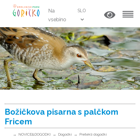
Na
SLO
vsebino
MENU
Božičkova pisarna s palčkom
Fricem
NOVICE&DOGODKI
Dogodki
Pretekli dogodki