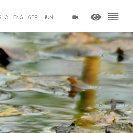
SLO
ENG
GER
HUN
MENU