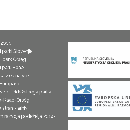
 2000
 parki Slovenije
i park Őrseg
i park Raab
ka Zelena vez
Europarc
rstvo Trideželnega parka
o-Raab-Őrség
 stran - arhiv
m razvoja podeželja 2014-