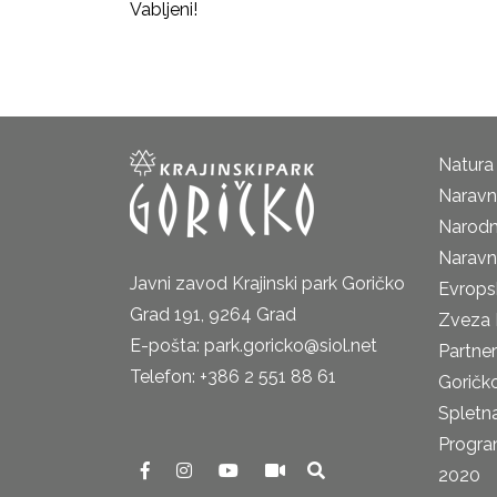
Vabljeni!
Natura
Naravni
Narodn
Naravn
Javni zavod Krajinski park Goričko
Evrops
Grad 191, 9264 Grad
Zveza 
E-pošta: park.goricko@siol.net
Partne
Telefon: +386 2 551 88 61
Goričk
Spletna
Progra
2020