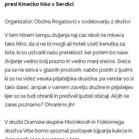
pred Kmečko hišo v Serdici
Organizator: Občina Rogašovci v sodelovanju z društvi
V tem hitrem tempu življenja naj čas nikoli ne mineva
tako hitro, da si ne bi mogli ali hoteli vzeti trenutka za
tiste, ki so ustvarili našo preteklost, ker potem bo naše
življenje vedno bolj prazno in vedno manj srečno. Sreča
pa se ne skriva v glasnih prostorih, nabito polnih z ljudmi,
ki so na videz vesela prijateljska druščina, pa vendar so si
tako daleč, ampak v varnem zavetju družine in prijateljev,
kjer so se tudi ohranili in preživeli ljudski običaji. Ali jih še
zares poznamo? Ohranimo jih!
V družbi Dramske skupine Močnikovih in Folklornega
društva Vrbe bomo spoznali postopek lüjpanja kukrce in