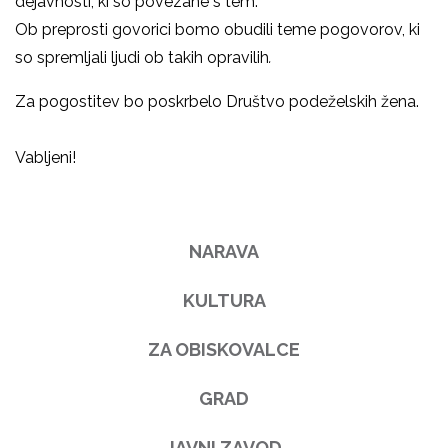
dejavnosti, ki so povezane s tem.
Ob preprosti govorici bomo obudili teme pogovorov, ki
so spremljali ljudi ob takih opravilih
.
Za pogostitev bo poskrbelo Društvo podeželskih žena.
Vabljeni!
NARAVA
KULTURA
ZA OBISKOVALCE
GRAD
JAVNI ZAVOD