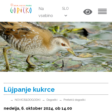
Na
SLO
vsebino
MENU
Lüjpanje kukrce
NOVICE&DOGODKI
Dogodki
Pretekli dogodki
nedelja, 6. oktober 2024, ob 14.00