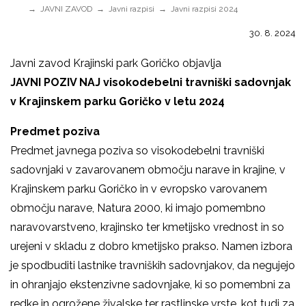
JAVNI ZAVOD
Javni razpisi
Javni razpisi 2024
30. 8. 2024
Javni zavod Krajinski park Goričko objavlja
JAVNI POZIV NAJ visokodebelni travniški sadovnjak
v Krajinskem parku Goričko v letu 2024
Predmet poziva
Predmet javnega poziva so visokodebelni travniški
sadovnjaki v zavarovanem območju narave in krajine, v
Krajinskem parku Goričko in v evropsko varovanem
območju narave, Natura 2000, ki imajo pomembno
naravovarstveno, krajinsko ter kmetijsko vrednost in so
urejeni v skladu z dobro kmetijsko prakso. Namen izbora
je spodbuditi lastnike travniških sadovnjakov, da negujejo
in ohranjajo ekstenzivne sadovnjake, ki so pomembni za
redke in ogrožene živalske ter rastlinske vrste, kot tudi za