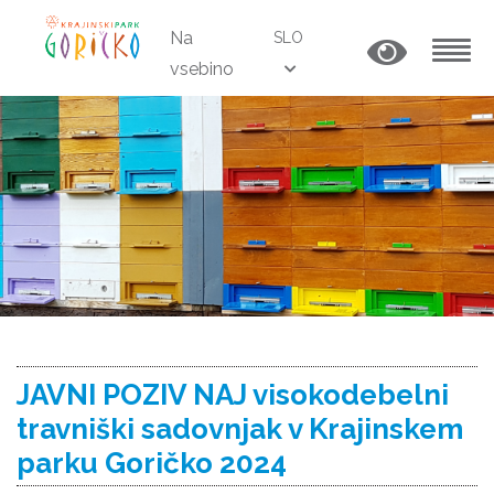
Na
SLO
vsebino
MENU
JAVNI POZIV NAJ visokodebelni
travniški sadovnjak v Krajinskem
parku Goričko 2024