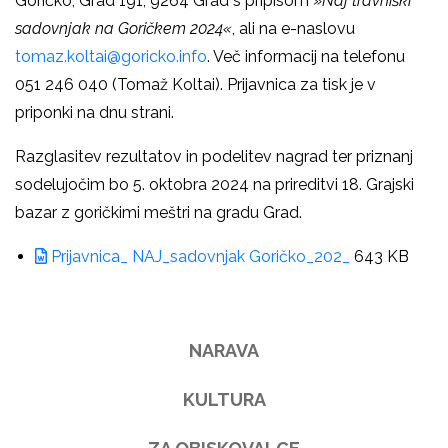
Goričko, Grad 191, 9264 Grad s pripisom »
Naj travniški
sadovnjak na Goričkem 2024«
, ali na e-naslovu
tomaz.koltai@goricko.info
. Več informacij na telefonu
051 246 040 (Tomaž Koltai). Prijavnica za tisk je v
priponki na dnu strani.
Razglasitev rezultatov in podelitev nagrad ter priznanj
sodelujočim bo 5. oktobra 2024 na prireditvi 18. Grajski
bazar z goričkimi meštri na gradu Grad.
Prijavnica_ NAJ_sadovnjak Goričko_202_
643 KB
NARAVA
KULTURA