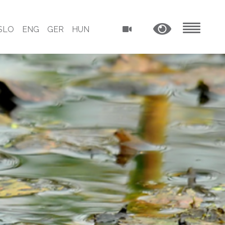
SLO
ENG
GER
HUN
MENU