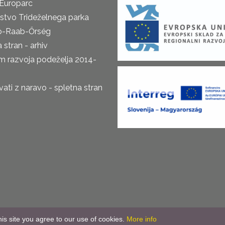
Europarc
rstvo Trideželnega parka
o-Raab-Őrség
 stran - arhiv
m razvoja podeželja 2014-
ti z naravo - spletna stran
is site you agree to our use of cookies.
More info