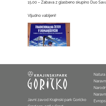
15.00 – Zabava z glasbeno skupino Duo Sav
Vljudno vabljeni!
Natura
Naravni
Narodn
Naravn
Javni zavod Krajinski park Goričko
Evrops