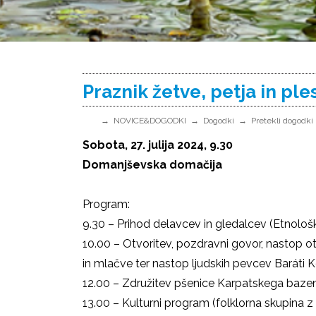
Praznik žetve, petja in ple
NOVICE&DOGODKI
Dogodki
Pretekli dogodki
Sobota, 27. julija 2024, 9.30
Domanjševska domačija
Program:
9.30 – Prihod delavcev in gledalcev (Etnološ
10.00 – Otvoritev, pozdravni govor, nastop o
in mlačve ter nastop ljudskih pevcev Baráti 
12.00 – Združitev pšenice Karpatskega baze
13.00 – Kulturni program (folklorna skupina 