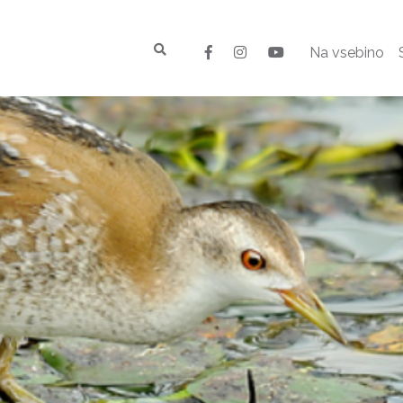
Na vsebino