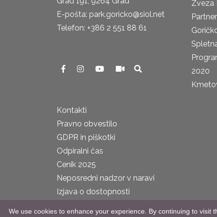
Grad 191, 9264 Grad
Zveza 
E-pošta: park.goricko@siol.net
Partne
Telefon: +386 2 551 88 61
Goričk
Spletna
Progra
2020
Kmetova
Kontakti
Pravno obvestilo
GDPR in piškotki
Odpiralni čas
Cenik 2025
Neposredni nadzor v naravi
Izjava o dostopnosti
We use cookies to enhance your experience. By continuing to visit th