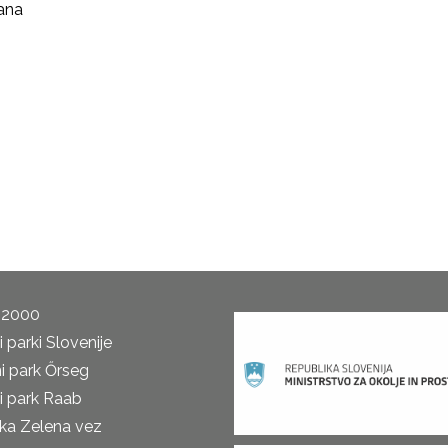
ana
 2000
 parki Slovenije
i park Őrseg
i park Raab
ka Zelena vez