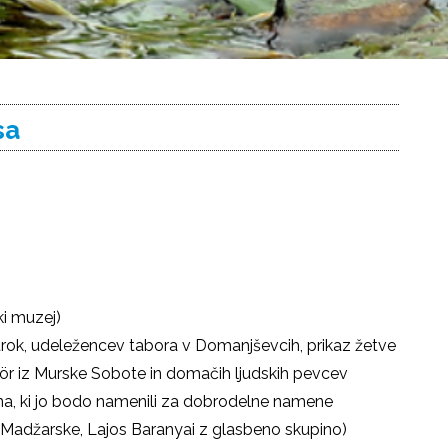
sa
ki muzej)
trok, udeležencev tabora v Domanjševcih, prikaz žetve
Kör iz Murske Sobote in domačih ljudskih pevcev
na, ki jo bodo namenili za dobrodelne namene
z Madžarske, Lajos Baranyai z glasbeno skupino)