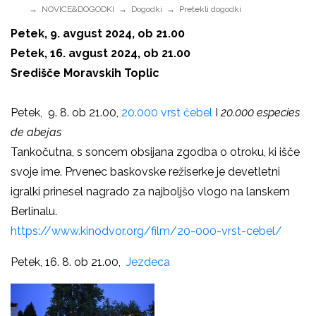
NOVICE&DOGODKI
Dogodki
Pretekli dogodki
Petek, 9. avgust 2024, ob 21.00
Petek, 16. avgust 2024, ob 21.00
Središče Moravskih Toplic
Petek, 9. 8. ob 21.00,
20.000 vrst čebel
I
20.000 especies
de abejas
Tankočutna, s soncem obsijana zgodba o otroku, ki išče
svoje ime. Prvenec baskovske režiserke je devetletni
igralki prinesel nagrado za najboljšo vlogo na lanskem
Berlinalu.
https://www.kinodvor.org/film/20-000-vrst-cebel/
Petek, 16. 8. ob 21.00,
Jezdeca