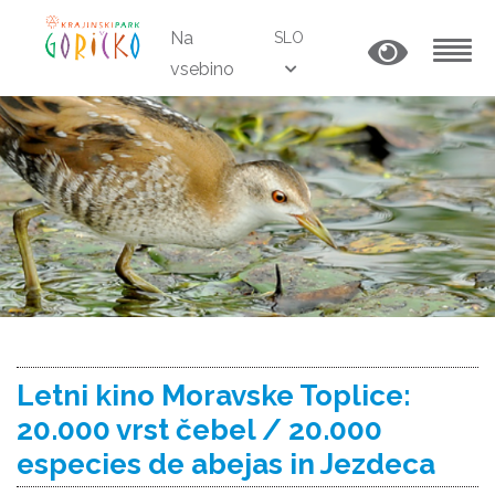
Na
SLO
vsebino
MENU
Letni kino Moravske Toplice:
20.000 vrst čebel / 20.000
especies de abejas in Jezdeca