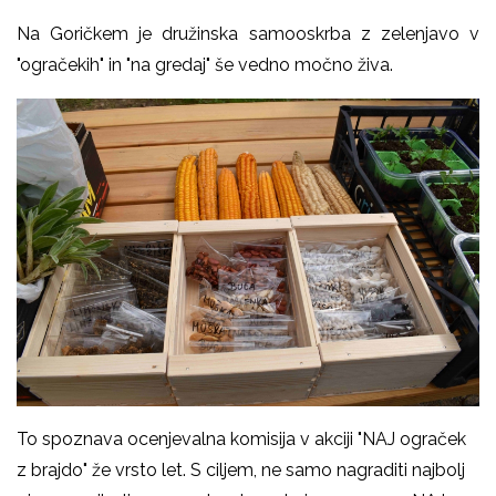
Na Goričkem je družinska samooskrba z zelenjavo v
"ogračekih" in "na gredaj" še vedno močno živa.
To spoznava ocenjevalna komisija v akciji "NAJ ograček
z brajdo" že vrsto let. S ciljem, ne samo nagraditi najbolj