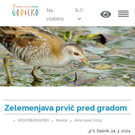
Na
SLO
vsebino
MENU
Zelemenjava prvič pred gradom
NOVICE&DOGODKI
Novice
Arhiv novic 2024
S. Dešnik, 24. 3. 2024