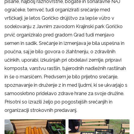
pisane, najbolj raznovrstne, bogate in sonaravne NAJ
ogračeke, temveč tudi organizirati srečanje med
vrtičkarji, je letos
Goričko drüjštvo za lepše vütro
v
sodelovanju z
Javnim zavodom Krajinski park Goričko
prvič organiziralo pred gradom Grad tudi menjavo
semen in sadik. Srečanje in izmenjava je bila uspešna in
poučna, saj je bilo govora o žlahtnenju, o zdravilnih
učinkih, uporabi, izkušnjah pri obdelavi zemlje, pripravi
komposta, varstvu rastlin, tujerodnih nadležnih rastlinah
in še o marsičem. Predvsem je bilo prijetno srečanje,
spoznavanje in druženje z in med ljudmi, ki se ukvarjajo s
samooskrbno pridelavo zdrave hrane za svoje družine.
Prisotni so izrazili željo po pogostejših srečanjih in
organizaciji strokovnih predavanj.