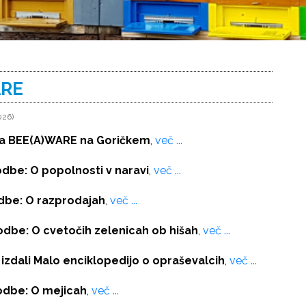
ARE
026)
ta BEE(A)WARE na Goričkem
,
več ...
godbe: O popolnosti v naravi
,
več ...
odbe:
O razprodajah
,
več ...
godbe: O cvetočih zelenicah ob hišah
,
več ...
izdali Malo enciklopedijo o opraševalcih
,
več
.
..
godbe: O mejicah
,
več ...