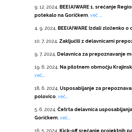
9. 12. 2024,
BEE(A)WARE
1. srečanje Regi
potekalo na Goričkem
,
več ...
4. 9. 2024,
BEE(A)WARE Izdali zloženko o 
10. 7. 2024,
Zaključili z delavnicami prep
9. 7. 2024,
Delavnica za prepoznavanje m
19. 6. 2024,
Na pilotnem območju Krajinski 
več...
18. 6. 2024,
Usposabljanje za prepoznavan
polovico
,
več...
5. 6. 2024,
Četrta delavnica usposabljanj
Goričkem
,
več...
16. 5. 2024,
Kick-off srečanje projektnih 