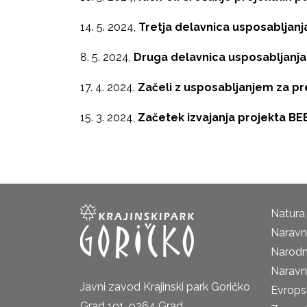
14. 5. 2024,
Tretja delavnica usposabljan
8. 5. 2024,
Druga delavnica usposabljanja
17. 4. 2024,
Začeli z usposabljanjem za p
15. 3. 2024,
Začetek izvajanja projekta B
Natura
Naravni
Narodn
Naravn
Javni zavod Krajinski park Goričko
Evrops
Grad 191, 9264 Grad