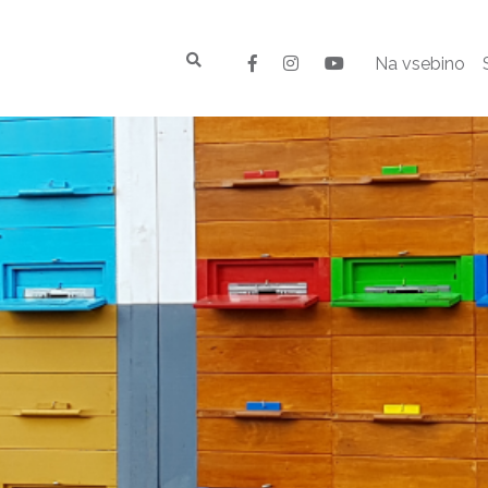
Na vsebino