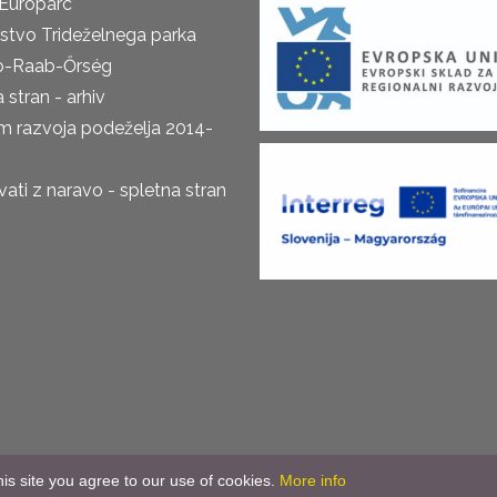
Europarc
rstvo Trideželnega parka
o-Raab-Őrség
 stran - arhiv
m razvoja podeželja 2014-
ti z naravo - spletna stran
is site you agree to our use of cookies.
More info