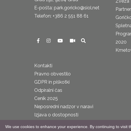
Zveza 
E-pošta: park.goricko@siol.net
Partne
Telefon: +386 2 551 88 61
Goričk
Spletna
Progra
2020
Kmetova
Kontakti
Pravno obvestilo
GDPR in piškotki
Odpiralni čas
Cenik 2025
Neposredni nadzor v naravi
Izjava o dostopnosti
We use cookies to enhance your experience. By continuing to visit th