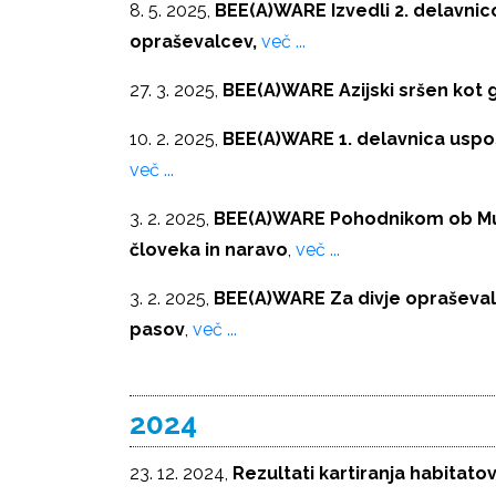
8. 5. 2025,
BEE(A)WARE Izvedli 2. delavnico
opraševalcev,
več ...
27. 3. 2025,
BEE(A)WARE Azijski sršen kot 
10. 2. 2025,
BEE(A)WARE 1. delavnica uspos
več ...
3. 2. 2025,
BEE(A)WARE Pohodnikom ob Muri
človeka in naravo
,
več ...
3. 2. 2025,
BEE(A)WARE Za divje opraševal
pasov
,
več ...
2024
23. 12. 2024,
Rezultati kartiranja habitat