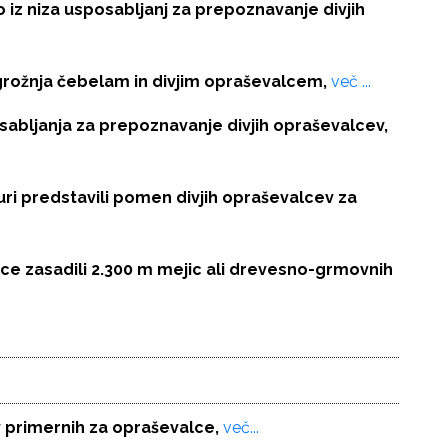
 iz niza usposabljanj za prepoznavanje divjih
grožnja čebelam in divjim opraševalcem,
več ...
abljanja za prepoznavanje divjih opraševalcev,
 predstavili pomen divjih opraševalcev za
ce zasadili 2.300 m mejic ali drevesno-grmovnih
ov primernih za opraševalce,
več...