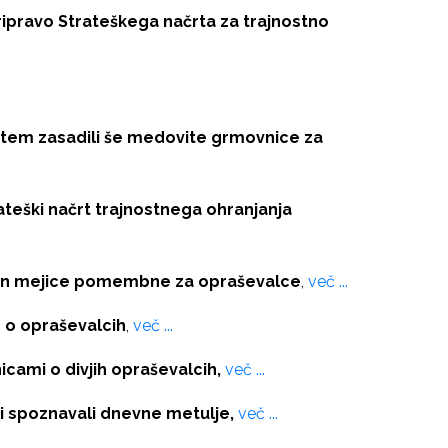
ipravo Strateškega načrta za trajnostno
stem zasadili še medovite grmovnice za
teški načrt trajnostnega ohranjanja
 in mejice pomembne za opraševalce
,
več ...
 o opraševalcih
,
več ...
icami o divjih opraševalcih,
več ...
ci spoznavali dnevne metulje,
več ...