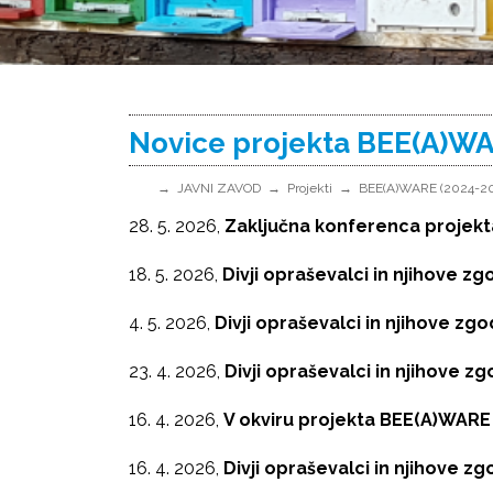
Novice projekta BEE(A)W
JAVNI ZAVOD
Projekti
BEE(A)WARE (2024-2
28. 5. 2026,
Zaključna konferenca projek
18. 5. 2026,
Divji opraševalci in njihove z
4. 5. 2026,
Divji opraševalci in njihove zg
23. 4. 2026,
Divji opraševalci in njihove z
16. 4. 2026,
V okviru projekta BEE(A)WARE 
16. 4. 2026,
Divji opraševalci in njihove z