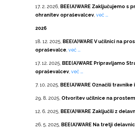
17. 2. 2026,
BEE(A)WARE Zaključujemo s pr
ohranitev opraševalcev
,
več ...
2026
18. 12. 2025,
BEE(A)WARE V učilnici na pro
opraševalce
,
več ...
17. 12. 2025,
BEE(A)WARE Pripravljamo Stra
opraševalcev
,
več ...
7. 10. 2025,
BEE(A)WARE Označili travnike
29. 8. 2025,
Otvoritev učilnice na prostem
12. 6. 2025,
BEE(A)WARE Zaključili z delavn
26. 5. 2025,
BEE(A)WARE Na tretji delavni