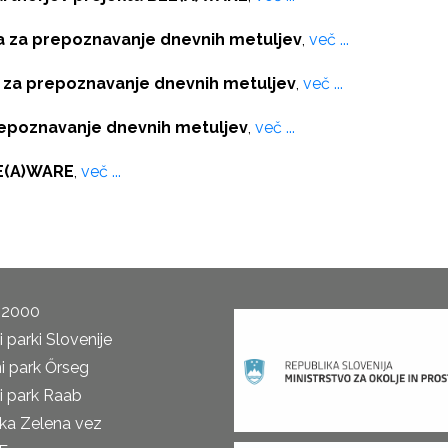
ja za prepoznavanje dnevnih metuljev
,
več ...
 za prepoznavanje dnevnih metuljev
,
več ...
repoznavanje dnevnih metuljev
,
več ...
EE(A)WARE
,
več ...
 2000
 parki Slovenije
i park Őrseg
i park Raab
ka Zelena vez