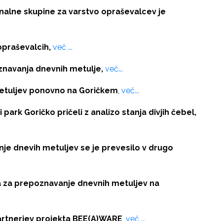
onalne skupine za varstvo opraševalcev je
opraševalcih,
več ...
oznavanja dnevnih metulje,
več...
etuljev ponovno na Goričkem
,
več...
park Goričko pričeli z analizo stanja divjih čebel,
je dnevih metuljev se je prevesilo v drugo
a za prepoznavanje dnevnih metuljev na
partnerjev projekta BEE(A)WARE
,
več ...