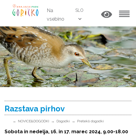
Na
SLO
vsebino
MENU
Razstava pirhov
NOVICE&DOGODKI
Dogodki
Pretekli dogodki
Sobota in nedelja, 16. in 17. marec 2024, 9.00-18.00