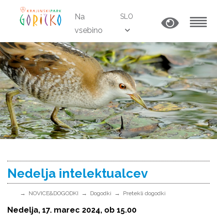
Na
SLO
vsebino
MENU
Nedelja intelektualcev
NOVICE&DOGODKI
Dogodki
Pretekli dogodki
Nedelja, 17. marec 2024, ob 15.00