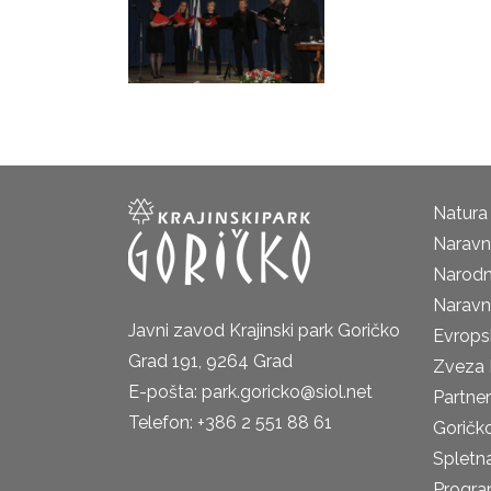
Natura
Naravni
Narodn
Naravn
Javni zavod Krajinski park Goričko
Evrops
Grad 191, 9264 Grad
Zveza 
E-pošta: park.goricko@siol.net
Partne
Telefon: +386 2 551 88 61
Goričk
Spletna
Progra