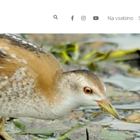
Na vsebino