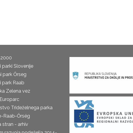
 2000
 parki Slovenije
i park Őrseg
i park Raab
ka Zelena vez
Europarc
rstvo Trideželnega parka
o-Raab-Őrség
 stran - arhiv
m razvoja podeželja 2014-