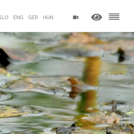
SLO
ENG
GER
HUN
MENU