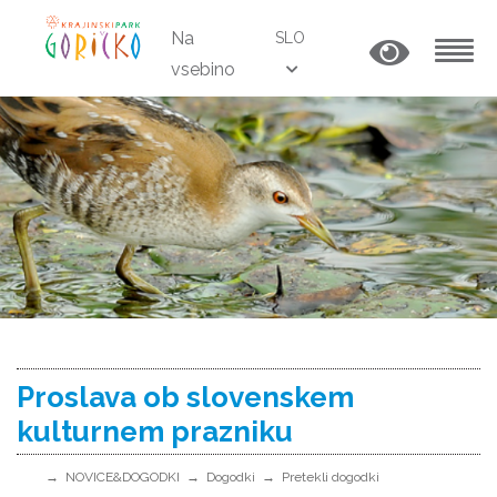
Na
SLO
vsebino
MENU
Proslava ob slovenskem
kulturnem prazniku
NOVICE&DOGODKI
Dogodki
Pretekli dogodki