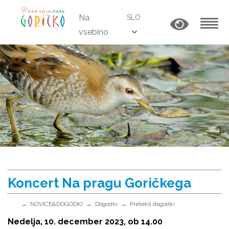
Na
SLO
vsebino
MENU
Koncert Na pragu Goričkega
NOVICE&DOGODKI
Dogodki
Pretekli dogodki
Nedelja, 10. december 2023, ob 14.00