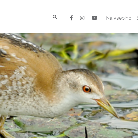
Na vsebino