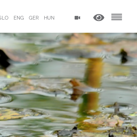
SLO
ENG
GER
HUN
MENU