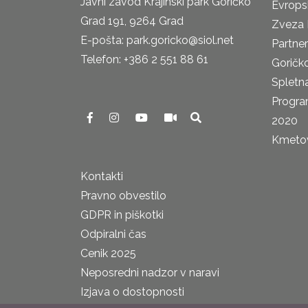
Javni zavod Krajinski park Goričko
Evrops
Grad 191, 9264 Grad
Zveza 
E-pošta: park.goricko@siol.net
Partne
Telefon: +386 2 551 88 61
Goričk
Spletna
Progra
2020
Kmetova
Kontakti
Pravno obvestilo
GDPR in piškotki
Odpiralni čas
Cenik 2025
Neposredni nadzor v naravi
Izjava o dostopnosti