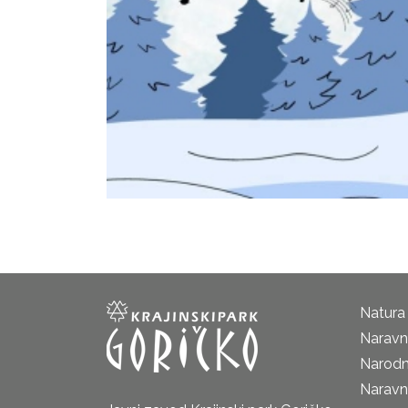
Natura
Naravni
Narodn
Naravn