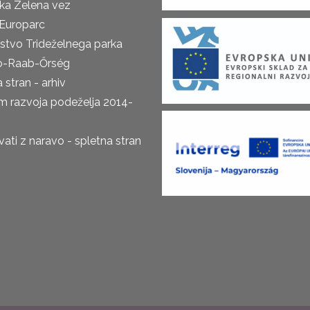
ka Zelena vez
Europarc
rstvo Trideželnega parka
o-Raab-Őrség
 stran - arhiv
m razvoja podeželja 2014-
ti z naravo - spletna stran