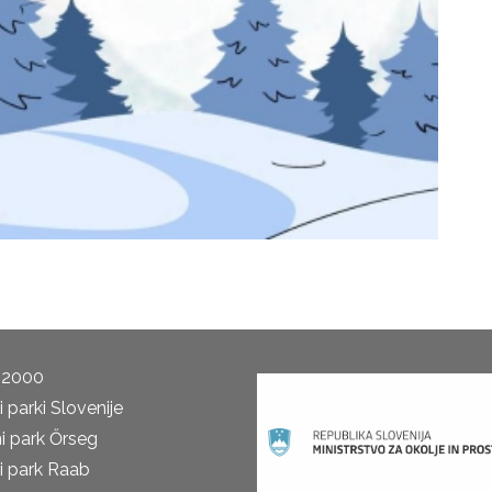
 2000
 parki Slovenije
i park Őrseg
i park Raab