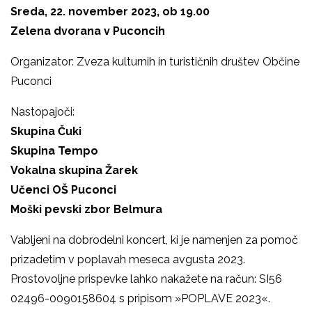
Sreda, 22. november 2023, ob 19.00
Zelena dvorana v Puconcih
Organizator: Zveza kulturnih in turističnih društev Občine
Puconci
Nastopajoči:
Skupina Čuki
Skupina Tempo
Vokalna skupina Žarek
Učenci OŠ Puconci
Moški pevski zbor Belmura
Vabljeni na dobrodelni koncert, ki je namenjen za pomoč
prizadetim v poplavah meseca avgusta 2023.
Prostovoljne prispevke lahko nakažete na račun: SI56
02496-0090158604 s pripisom »POPLAVE 2023«.