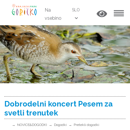
Na
SLO
vsebino
MENU
Dobrodelni koncert Pesem za
svetli trenutek
NOVICE&DOGODKI
Dogodki
Pretekli dogodki