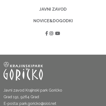
JAVNI ZAVOD
NOVICE&DOGODKI
Javni zavod Krajinski park Goričko
Grad 191, 9264 Grad
E-pošta: park.goricko@siol.net