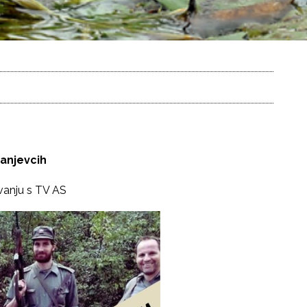
anjevcih
vanju s TV AS