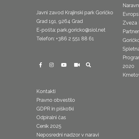
Naravn
Javni zavod Krajinski park Goričko
Evrops
Grad 191, 9264 Grad
Zveza 
E-pošta: park.goricko@siol.net
Partne
Telefon: +386 2 551 88 61
Goričk
Spletna
Progra
2020
Kmetova
Kontakti
Pravno obvestilo
GDPR in piškotki
Odpiralni čas
Cenik 2025
Neposredni nadzor v naravi