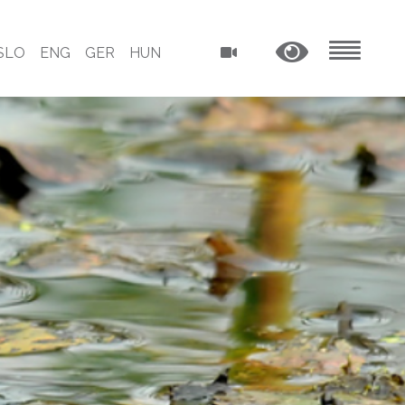
SLO
ENG
GER
HUN
MENU