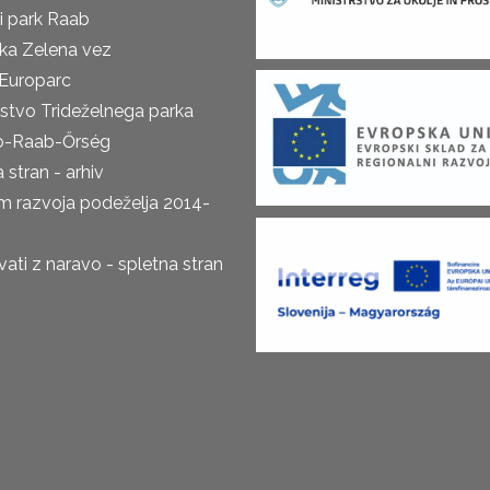
i park Raab
ka Zelena vez
Europarc
rstvo Trideželnega parka
o-Raab-Őrség
 stran - arhiv
m razvoja podeželja 2014-
ti z naravo - spletna stran