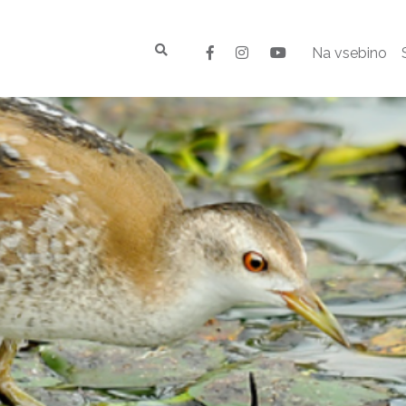
Na vsebino