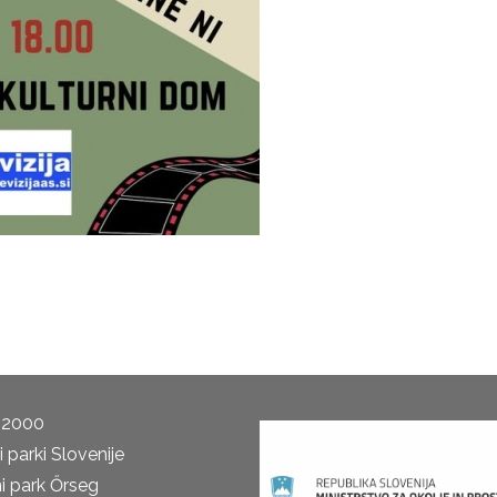
 2000
 parki Slovenije
i park Őrseg