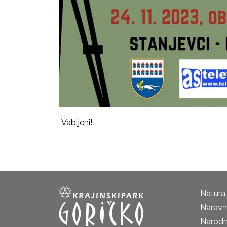
Vabljeni!
Natura
Naravni
Narodn