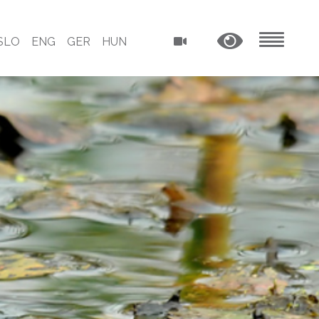
SLO
ENG
GER
HUN
MENU