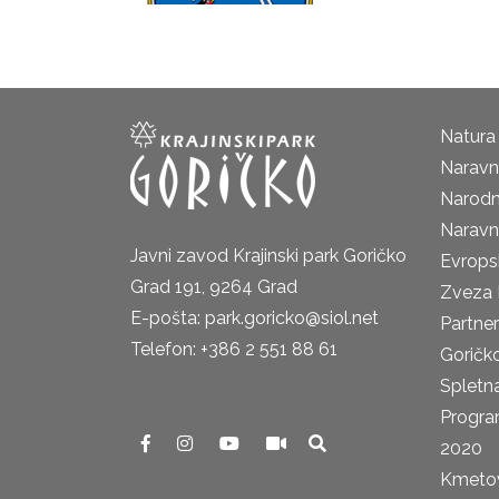
Natura
Naravni
Narodn
Naravn
Javni zavod Krajinski park Goričko
Evrops
Grad 191, 9264 Grad
Zveza 
E-pošta: park.goricko@siol.net
Partne
Telefon: +386 2 551 88 61
Goričk
Spletna
Progra
2020
Kmetova