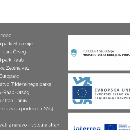
 2000
 parki Slovenije
i park Őrseg
i park Raab
ka Zelena vez
Europarc
rstvo Trideželnega parka
o-Raab-Őrség
 stran - arhiv
m razvoja podeželja 2014-
ti z naravo - spletna stran