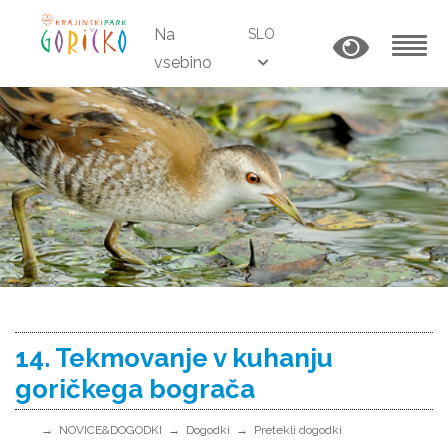
Na
SLO
vsebino
MENU
14. Tekmovanje v kuhanju
goričkega bograča
NOVICE&DOGODKI
Dogodki
Pretekli dogodki