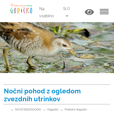
Na
SLO
vsebino
MENU
Nočni pohod z ogledom
zvezdnih utrinkov
NOVICE&DOGODKI
Dogodki
Pretekli dogodki