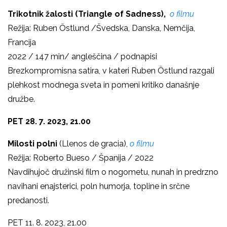
Trikotnik žalosti (Triangle of Sadness),
o filmu
Režija: Ruben Östlund /Švedska, Danska, Nemčija,
Francija
2022 / 147 min/ angleščina / podnapisi
Brezkompromisna satira, v kateri Ruben Östlund razgali
plehkost modnega sveta in pomeni kritiko današnje
družbe.
PET 28. 7. 2023, 21.00
Milosti polni
(Llenos de gracia),
o filmu
Režija: Roberto Bueso / Španija / 2022
Navdihujoč družinski film o nogometu, nunah in predrzno
navihani enajsterici, poln humorja, topline in srčne
predanosti.
PET 11. 8. 2023, 21.00