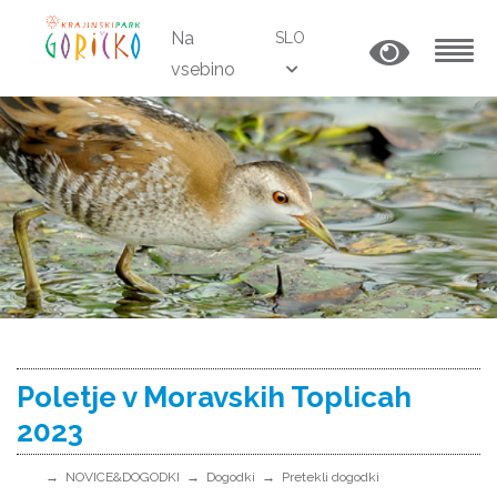
Na
SLO
vsebino
MENU
Poletje v Moravskih Toplicah
2023
NOVICE&DOGODKI
Dogodki
Pretekli dogodki