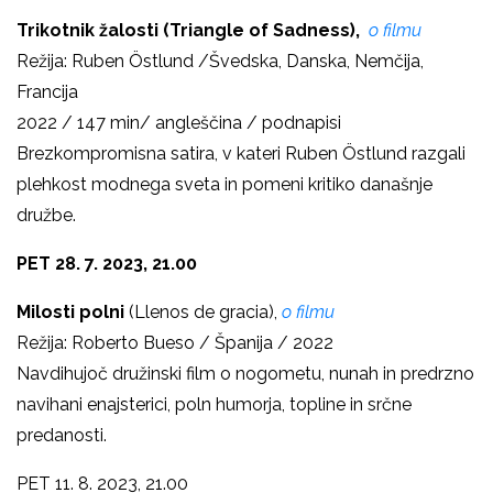
Trikotnik žalosti (Triangle of Sadness),
o filmu
Režija: Ruben Östlund /Švedska, Danska, Nemčija,
Francija
2022 / 147 min/ angleščina / podnapisi
Brezkompromisna satira, v kateri Ruben Östlund razgali
plehkost modnega sveta in pomeni kritiko današnje
družbe.
PET 28. 7. 2023, 21.00
Milosti polni
(Llenos de gracia),
o filmu
Režija: Roberto Bueso / Španija / 2022
Navdihujoč družinski film o nogometu, nunah in predrzno
navihani enajsterici, poln humorja, topline in srčne
predanosti.
PET 11. 8. 2023, 21.00