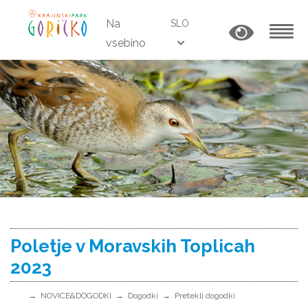
Na
SLO
vsebino
MENU
Poletje v Moravskih Toplicah
2023
NOVICE&DOGODKI
Dogodki
Pretekli dogodki