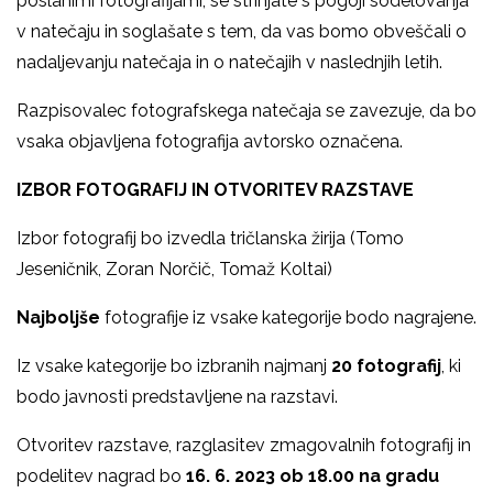
poslanimi fotografijami, se strinjate s pogoji sodelovanja
v natečaju in soglašate s tem, da vas bomo obveščali o
nadaljevanju natečaja in o natečajih v naslednjih letih.
Razpisovalec fotografskega natečaja se zavezuje, da bo
vsaka objavljena fotografija avtorsko označena.
IZBOR FOTOGRAFIJ IN OTVORITEV RAZSTAVE
Izbor fotografij bo izvedla tričlanska žirija (Tomo
Jeseničnik, Zoran Norčič, Tomaž Koltai)
Najboljše
fotografije iz vsake kategorije bodo nagrajene.
Iz vsake kategorije bo izbranih najmanj
20 fotografij
, ki
bodo javnosti predstavljene na razstavi.
Otvoritev razstave, razglasitev zmagovalnih fotografij in
podelitev nagrad bo
16. 6. 2023 ob 18.00 na gradu