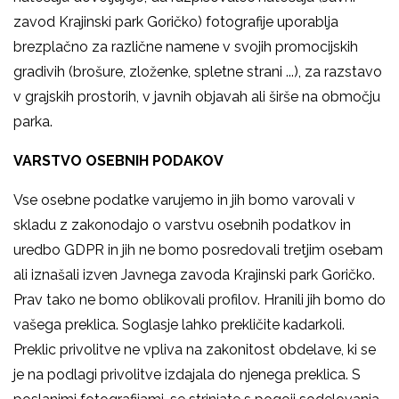
zavod Krajinski park Goričko) fotografije uporablja
brezplačno za različne namene v svojih promocijskih
gradivih (brošure, zloženke, spletne strani ...), za razstavo
v grajskih prostorih, v javnih objavah ali širše na območju
parka.
VARSTVO OSEBNIH PODAKOV
Vse osebne podatke varujemo in jih bomo varovali v
skladu z zakonodajo o varstvu osebnih podatkov in
uredbo GDPR in jih ne bomo posredovali tretjim osebam
ali iznašali izven Javnega zavoda Krajinski park Goričko.
Prav tako ne bomo oblikovali profilov. Hranili jih bomo do
vašega preklica. Soglasje lahko prekličite kadarkoli.
Preklic privolitve ne vpliva na zakonitost obdelave, ki se
je na podlagi privolitve izdajala do njenega preklica. S