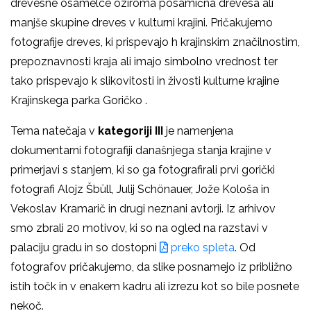
drevesne osamelce oziroma posamična drevesa ali
manjše skupine dreves v kulturni krajini. Pričakujemo
fotografije dreves, ki prispevajo h krajinskim značilnostim,
prepoznavnosti kraja ali imajo simbolno vrednost ter
tako prispevajo k slikovitosti in živosti kulturne krajine
Krajinskega parka Goričko .
Tema natečaja v
kategoriji III
je namenjena
dokumentarni fotografiji današnjega stanja krajine v
primerjavi s stanjem, ki so ga fotografirali prvi gorički
fotografi Alojz Šbüll, Julij Schönauer, Jože Kološa in
Vekoslav Kramarič in drugi neznani avtorji. Iz arhivov
smo zbrali 20 motivov, ki so na ogled na razstavi v
palaciju gradu in so dostopni
preko spleta
. Od
fotografov pričakujemo, da slike posnamejo iz približno
istih točk in v enakem kadru ali izrezu kot so bile posnete
nekoč.