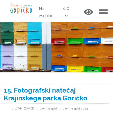
Na
SLO
vsebino
MENU
15. Fotografski natečaj
Krajinskega parka Goričko
JAVNI ZAVOD
Javni razpisi
Javni razpisi 2023