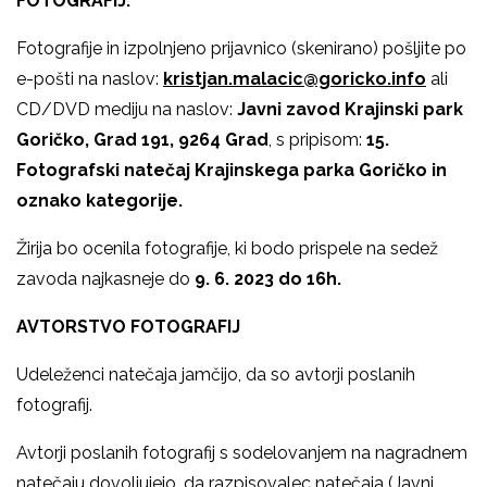
FOTOGRAFIJ:
Fotografije in izpolnjeno prijavnico (skenirano) pošljite po
e-pošti na naslov:
kristjan.malacic@goricko.info
ali
CD/DVD mediju na naslov:
Javni zavod Krajinski park
Goričko,
Grad 191, 9264 Grad
, s pripisom:
15.
Fotografski natečaj Krajinskega parka Goričko in
oznako kategorije.
Žirija bo ocenila fotografije, ki bodo prispele na sedež
zavoda najkasneje do
9. 6. 2023 do 16h.
AVTORSTVO FOTOGRAFIJ
Udeleženci natečaja jamčijo, da so avtorji poslanih
fotografij.
Avtorji poslanih fotografij s sodelovanjem na nagradnem
natečaju dovoljujejo, da razpisovalec natečaja (Javni