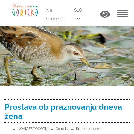
Na
SLO
vsebino
MENU
Proslava ob praznovanju dneva
žena
NOVICE&DOGODKI
Dogodki
Pretekli dogodki