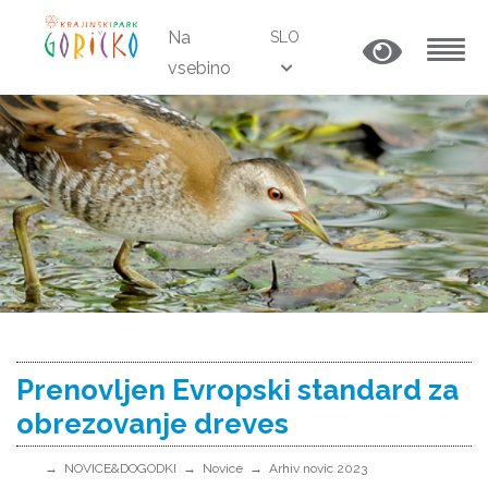
Na
SLO
vsebino
MENU
Prenovljen Evropski standard za
obrezovanje dreves
NOVICE&DOGODKI
Novice
Arhiv novic 2023