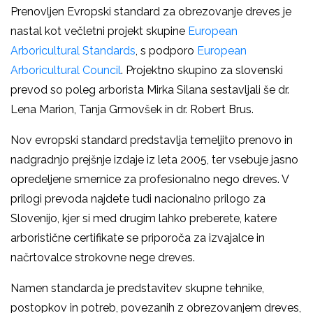
Prenovljen Evropski standard za obrezovanje dreves je
nastal kot večletni projekt skupine
European
Arboricultural Standards
, s podporo
European
Arboricultural Council
. Projektno skupino za slovenski
prevod so poleg arborista Mirka Silana sestavljali še dr.
Lena Marion, Tanja Grmovšek in dr. Robert Brus.
Nov evropski standard predstavlja temeljito prenovo in
nadgradnjo prejšnje izdaje iz leta 2005, ter vsebuje jasno
opredeljene smernice za profesionalno nego dreves. V
prilogi prevoda najdete tudi nacionalno prilogo za
Slovenijo, kjer si med drugim lahko preberete, katere
arboristične certifikate se priporoča za izvajalce in
načrtovalce strokovne nege dreves.
Namen standarda je predstavitev skupne tehnike,
postopkov in potreb, povezanih z obrezovanjem dreves,