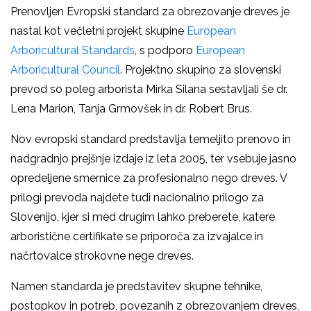
Prenovljen Evropski standard za obrezovanje dreves je
nastal kot večletni projekt skupine
European
Arboricultural Standards
, s podporo
European
Arboricultural Council
. Projektno skupino za slovenski
prevod so poleg arborista Mirka Silana sestavljali še dr.
Lena Marion, Tanja Grmovšek in dr. Robert Brus.
Nov evropski standard predstavlja temeljito prenovo in
nadgradnjo prejšnje izdaje iz leta 2005, ter vsebuje jasno
opredeljene smernice za profesionalno nego dreves. V
prilogi prevoda najdete tudi nacionalno prilogo za
Slovenijo, kjer si med drugim lahko preberete, katere
arboristične certifikate se priporoča za izvajalce in
načrtovalce strokovne nege dreves.
Namen standarda je predstavitev skupne tehnike,
postopkov in potreb, povezanih z obrezovanjem dreves,