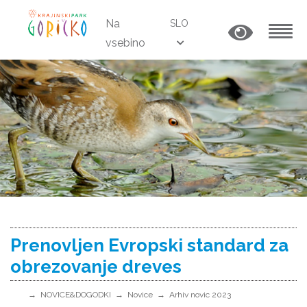
Na
SLO
vsebino
MENU
Prenovljen Evropski standard za
obrezovanje dreves
NOVICE&DOGODKI
Novice
Arhiv novic 2023