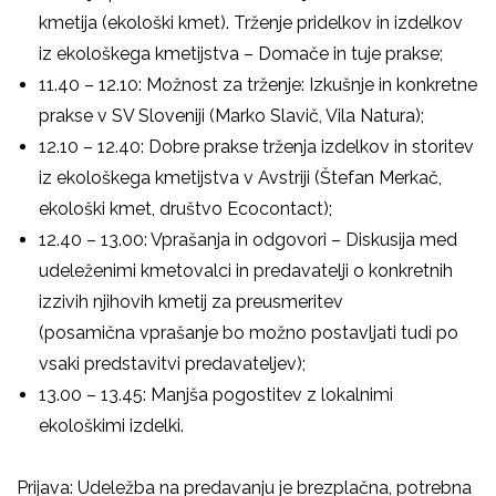
kmetija (ekološki kmet).
Trženje pridelkov in izdelkov
iz ekološkega kmetijstva – Domače in tuje prakse;
11.40 – 12.10: Možnost za trženje: Izkušnje in konkretne
prakse v SV Sloveniji (Marko Slavič, Vila Natura);
12.10 – 12.40: Dobre prakse trženja izdelkov in storitev
iz ekološkega kmetijstva v Avstriji (Štefan Merkač,
ekološki kmet, društvo Ecocontact);
12.40 – 13.00: Vprašanja in odgovori – Diskusija med
udeleženimi kmetovalci in predavatelji o konkretnih
izzivih njihovih kmetij za preusmeritev
(posamična vprašanje bo možno postavljati tudi po
vsaki predstavitvi predavateljev);
13.00 – 13.45: Manjša pogostitev z lokalnimi
ekološkimi izdelki.
Prijava:
Udeležba na predavanju je
brezplačna
, potrebna