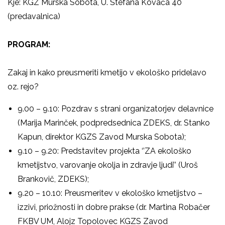
Kje: KGZ Murska Sobota, U. Štefana Kovača 40
(predavalnica
)
PROGRAM:
Zakaj in kako preusmeriti kmetijo v ekološko pridelavo
oz. rejo?
9.00 – 9.10: Pozdrav s strani organizatorjev delavnice
(Marija Marinček, podpredsednica ZDEKS, dr. Stanko
Kapun, direktor KGZS Zavod Murska Sobota);
9.10 – 9.20: Predstavitev projekta ‘’ZA ekološko
kmetijstvo, varovanje okolja in zdravje ljudi’’ (Uroš
Brankovič, ZDEKS);
9.20 – 10.10: Preusmeritev v ekološko kmetijstvo –
izzivi, priožnosti in dobre prakse (dr. Martina Robačer
FKBV UM, Alojz Topolovec KGZS Zavod