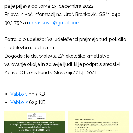
pa je
prijava do torka, 13. decembra 2022.
Prijava in več informacij na:
Uroš Brankovič, GSM: 040
303 752 ali
ubrankovic@gmail.com
.
Potrdilo o udeležbi:
Vsi udeleženci prejmejo tudi potrdilo
o udeležbi na delavnici.
Dogodek je del projekta ZA ekološko kmetijstvo,
varovanje okolja in zdravje ljudi, ki je podprt s sredstvi
Active Citizens Fund v Sloveniji 2014–2021
Vabilo 1
993 KB
Vabilo 2
629 KB