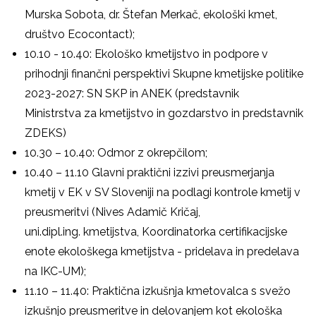
Murska Sobota, dr. Štefan Merkač, ekološki kmet,
društvo Ecocontact);
10.10 - 10.40: Ekološko kmetijstvo in podpore v
prihodnji finančni perspektivi Skupne kmetijske politike
2023-2027: SN SKP in ANEK (predstavnik
Ministrstva za kmetijstvo in gozdarstvo in predstavnik
ZDEKS)
10.30 – 10.40: Odmor z okrepčilom;
10.40 – 11.10 Glavni praktični izzivi preusmerjanja
kmetij v EK v SV Sloveniji na podlagi kontrole kmetij v
preusmeritvi (Nives Adamič Kričaj,
uni.dipl.ing. kmetijstva, Koordinatorka certifikacijske
enote ekološkega kmetijstva - pridelava
in predelava
na IKC-UM);
11.10 – 11.40: Praktična izkušnja kmetovalca s svežo
izkušnjo preusmeritve in delovanjem kot ekološka