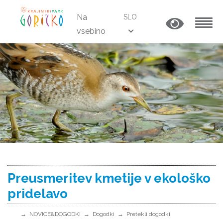
Na
SLO
vsebino
MENU
Preusmeritev kmetije v ekološko
pridelavo
NOVICE&DOGODKI
Dogodki
Pretekli dogodki