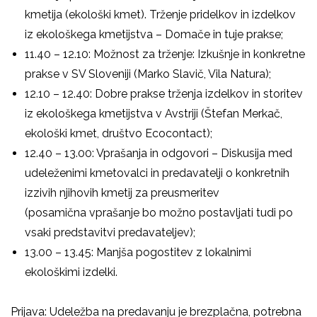
kmetija (ekološki kmet).
Trženje pridelkov in izdelkov
iz ekološkega kmetijstva – Domače in tuje prakse;
11.40 – 12.10: Možnost za trženje: Izkušnje in konkretne
prakse v SV Sloveniji (Marko Slavič, Vila Natura);
12.10 – 12.40: Dobre prakse trženja izdelkov in storitev
iz ekološkega kmetijstva v Avstriji (Štefan Merkač,
ekološki kmet, društvo Ecocontact);
12.40 – 13.00: Vprašanja in odgovori – Diskusija med
udeleženimi kmetovalci in predavatelji o konkretnih
izzivih njihovih kmetij za preusmeritev
(posamična vprašanje bo možno postavljati tudi po
vsaki predstavitvi predavateljev);
13.00 – 13.45: Manjša pogostitev z lokalnimi
ekološkimi izdelki.
Prijava:
Udeležba na predavanju je
brezplačna
, potrebna