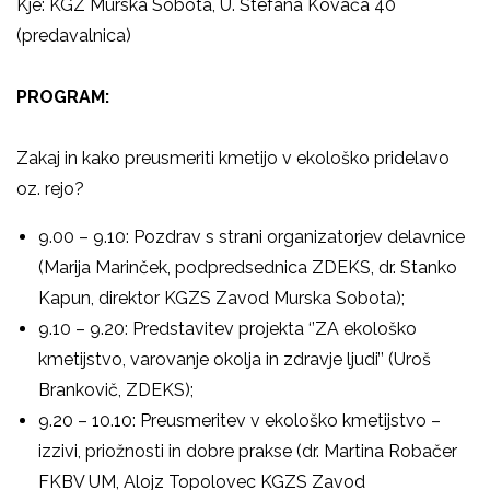
Kje: KGZ Murska Sobota, U. Štefana Kovača 40
(predavalnica
)
PROGRAM:
Zakaj in kako preusmeriti kmetijo v ekološko pridelavo
oz. rejo?
9.00 – 9.10: Pozdrav s strani organizatorjev delavnice
(Marija Marinček, podpredsednica ZDEKS, dr. Stanko
Kapun, direktor KGZS Zavod Murska Sobota);
9.10 – 9.20: Predstavitev projekta ‘’ZA ekološko
kmetijstvo, varovanje okolja in zdravje ljudi’’ (Uroš
Brankovič, ZDEKS);
9.20 – 10.10: Preusmeritev v ekološko kmetijstvo –
izzivi, priožnosti in dobre prakse (dr. Martina Robačer
FKBV UM, Alojz Topolovec KGZS Zavod