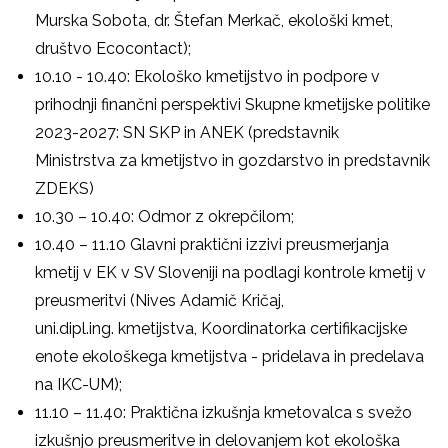
Murska Sobota, dr. Štefan Merkač, ekološki kmet,
društvo Ecocontact);
10.10 - 10.40: Ekološko kmetijstvo in podpore v
prihodnji finančni perspektivi Skupne kmetijske politike
2023-2027: SN SKP in ANEK (predstavnik
Ministrstva za kmetijstvo in gozdarstvo in predstavnik
ZDEKS)
10.30 – 10.40: Odmor z okrepčilom;
10.40 – 11.10 Glavni praktični izzivi preusmerjanja
kmetij v EK v SV Sloveniji na podlagi kontrole kmetij v
preusmeritvi (Nives Adamič Kričaj,
uni.dipl.ing. kmetijstva, Koordinatorka certifikacijske
enote ekološkega kmetijstva - pridelava
in predelava
na IKC-UM);
11.10 – 11.40: Praktična izkušnja kmetovalca s svežo
izkušnjo preusmeritve in delovanjem kot ekološka