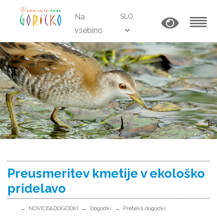
Na
SLO
vsebino
MENU
Preusmeritev kmetije v ekološko
pridelavo
NOVICE&DOGODKI
Dogodki
Pretekli dogodki