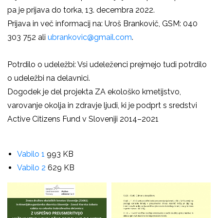
pa je
prijava do torka, 13. decembra 2022.
Prijava in več informacij na:
Uroš Brankovič, GSM: 040
303 752 ali
ubrankovic@gmail.com
.
Potrdilo o udeležbi:
Vsi udeleženci prejmejo tudi potrdilo
o udeležbi na delavnici.
Dogodek je del projekta ZA ekološko kmetijstvo,
varovanje okolja in zdravje ljudi, ki je podprt s sredstvi
Active Citizens Fund v Sloveniji 2014–2021
Vabilo 1
993 KB
Vabilo 2
629 KB