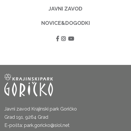
JAVNI ZAVOD
NOVICE&DOGODKI
Javni zavod Krajinski park Goričko
Grad 191, 9264 Grad
E-pošta: park.goricko@siol.net