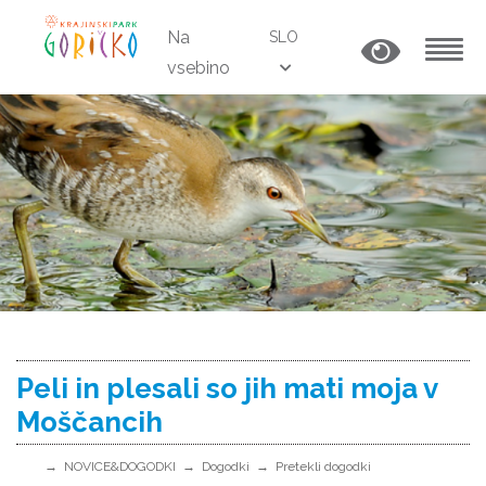
Na
SLO
vsebino
MENU
Peli in plesali so jih mati moja v
Moščancih
NOVICE&DOGODKI
Dogodki
Pretekli dogodki