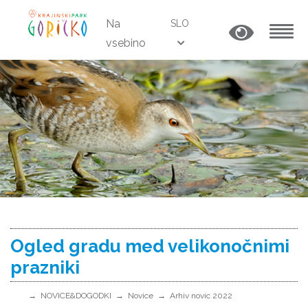
Na
SLO
vsebino
MENU
Ogled gradu med velikonočnimi
prazniki
NOVICE&DOGODKI
Novice
Arhiv novic 2022