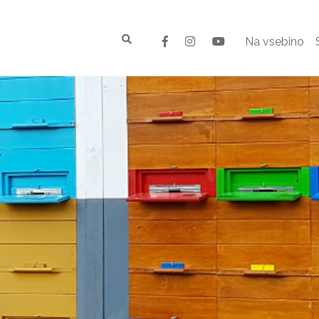
Na vsebino