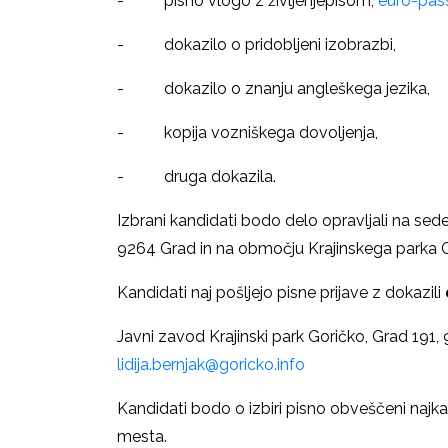
- pisno vlogo z življenjepisom,
euro-pas
- dokazilo o pridobljeni izobrazbi,
- dokazilo o znanju angleškega jezika,
- kopija vozniškega dovoljenja,
- druga dokazila.
Izbrani kandidati bodo delo opravljali na sed
9264 Grad in na območju Krajinskega parka G
Kandidati naj pošljejo pisne prijave z dokazili
Javni zavod Krajinski park Goričko, Grad 191,
lidija.bernjak@goricko.info
Kandidati bodo o izbiri pisno obveščeni najk
mesta.