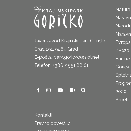
Natura
Naravni
Narodn
Naravn
Javni zavod Krajinski park Goričko
Evrops
Grad 191, 9264 Grad
Zveza 
E-pošta: park.goricko@siol.net
Partne
Telefon: +386 2 551 88 61
Goričk
Spletna
Progra
2020
Kmetova
Kontakti
Pravno obvestilo