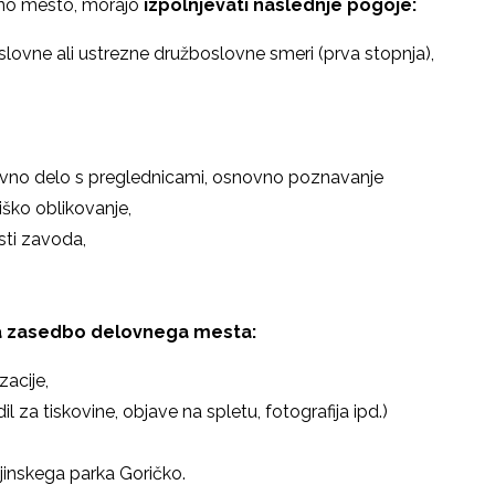
ovno mesto, morajo
izpolnjevati naslednje pogoje:
lovne ali ustrezne družboslovne smeri (prva stopnja),
tevno delo s preglednicami, osnovno poznavanje
iško oblikovanje,
sti zavoda,
a zasedbo delovnega mesta:
acije,
 za tiskovine, objave na spletu, fotografija ipd.)
ajinskega parka Goričko.