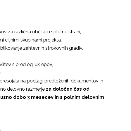
kov za različna občila in spletne strani,
i ciljnimi skupinami projekta,
oblikovanje zahtevnih strokovnih gradiv,
šitev s predlogi ukrepov,
.
presojala na podlagi predloženih dokumentov in
eno delovno razmerje
za določen čas od
skusno dobo 3 mesecev in s polnim delovnim