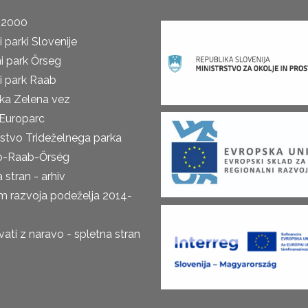
 2000
 parki Slovenije
i park Őrseg
i park Raab
ka Zelena vez
Europarc
rstvo Trideželnega parka
o-Raab-Őrség
 stran - arhiv
m razvoja podeželja 2014-
ti z naravo - spletna stran