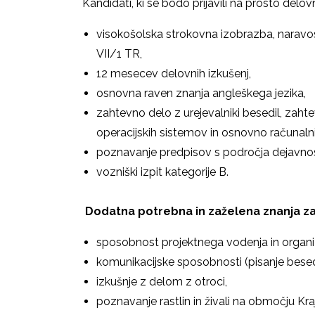
Kandidati, ki se bodo prijavili na prosto del
visokošolska strokovna izobrazba, naravos
VII/1 TR,
12 mesecev delovnih izkušenj,
osnovna raven znanja angleškega jezika,
zahtevno delo z urejevalniki besedil, zah
operacijskih sistemov in osnovno računaln
poznavanje predpisov s področja dejavno
vozniški izpit kategorije B.
Dodatna potrebna in zaželena znanja z
sposobnost projektnega vodenja in organiz
komunikacijske sposobnosti (pisanje besedil
izkušnje z delom z otroci,
poznavanje rastlin in živali na območju Kr