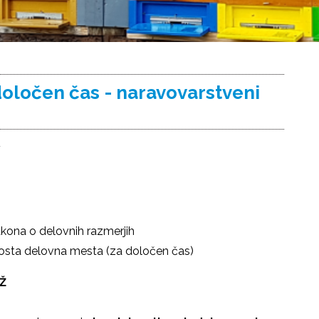
oločen čas - naravovarstveni
1
akona o delovnih razmerjih
prosta delovna mesta (za določen čas)
ELAVEC III - M/Ž