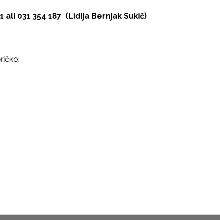
1 ali 031 354 187 (Lidija Bernjak Sukič)
ričko: