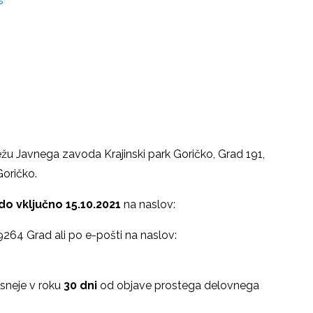
s
ežu Javnega zavoda Krajinski park Goričko, Grad 191,
oričko.
do vključno 15.10.2021
na naslov:
 9264 Grad ali po e-pošti na naslov:
asneje v roku
30 dni
od objave prostega delovnega