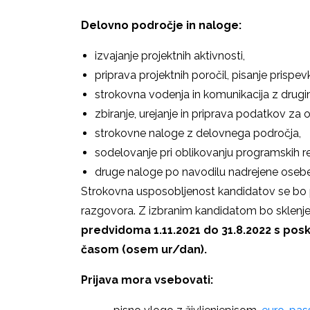
Delovno področje in naloge:
izvajanje projektnih aktivnosti,
priprava projektnih poročil, pisanje prispev
strokovna vodenja in komunikacija z drugim
zbiranje, urejanje in priprava podatkov za 
strokovne naloge z delovnega področja,
sodelovanje pri oblikovanju programskih re
druge naloge po navodilu nadrejene osebe
Strokovna usposobljenost kandidatov se bo 
razgovora. Z izbranim kandidatom bo sklenj
predvidoma 1.11.2021 do 31.8.2022 s po
časom (osem ur/dan).
Prijava mora vsebovati: