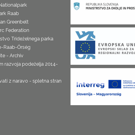
Nationalpark
ark Raab
an Greenbelt
rc Federation
rstvo Trideželnega parka
o-Raab-Őrség
te - Archiv
m razvoja podeželja 2014-
ti z naravo - spletna stran