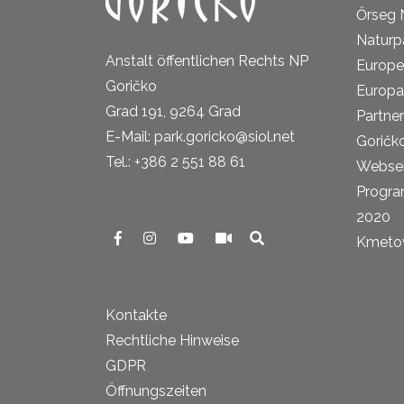
Őrseg 
Naturp
Anstalt öffentlichen Rechts NP
Europe
Goričko
Europa
Grad 191, 9264 Grad
Partne
E-Mail: park.goricko@siol.net
Goričk
Tel.: +386 2 551 88 61
Websei
Progra
2020
Kmetova
Kontakte
Rechtliche Hinweise
GDPR
Öffnungszeiten