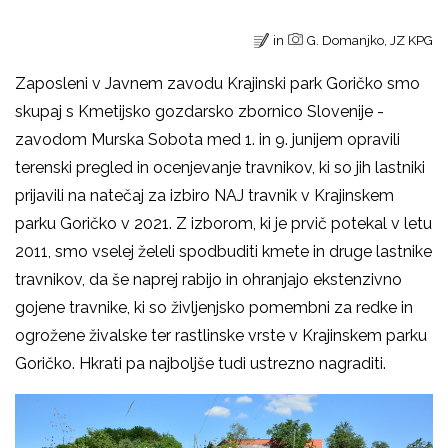
in
G. Domanjko, JZ KPG
Zaposleni v Javnem zavodu Krajinski park Goričko smo
skupaj s Kmetijsko gozdarsko zbornico Slovenije -
zavodom Murska Sobota med 1. in 9. junijem opravili
terenski pregled in ocenjevanje travnikov, ki so jih lastniki
prijavili na natečaj za izbiro NAJ travnik v Krajinskem
parku Goričko v 2021. Z izborom, ki je prvič potekal v letu
2011, smo vselej želeli spodbuditi kmete in druge lastnike
travnikov, da še naprej rabijo in ohranjajo ekstenzivno
gojene travnike, ki so življenjsko pomembni za redke in
ogrožene živalske ter rastlinske vrste v Krajinskem parku
Goričko. Hkrati pa najboljše tudi ustrezno nagraditi.