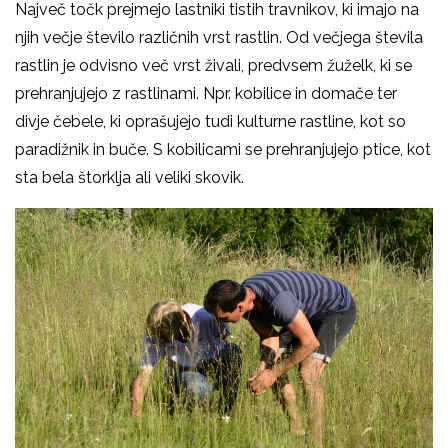
Največ točk prejmejo lastniki tistih travnikov, ki imajo na
njih večje število različnih vrst rastlin. Od večjega števila
rastlin je odvisno več vrst živali, predvsem žuželk, ki se
prehranjujejo z rastlinami. Npr. kobilice in domače ter
divje čebele, ki oprašujejo tudi kulturne rastline, kot so
paradižnik in buče. S kobilicami se prehranjujejo ptice, kot
sta bela štorklja ali veliki skovik.