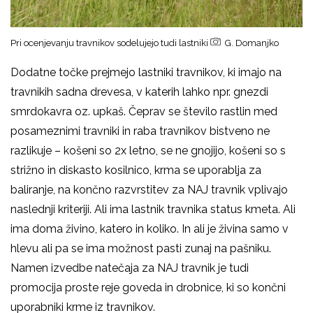
Pri ocenjevanju travnikov sodelujejo tudi lastniki
G. Domanjko
Dodatne točke prejmejo lastniki travnikov, ki imajo na
travnikih sadna drevesa, v katerih lahko npr. gnezdi
smrdokavra oz. upkaš. Čeprav se število rastlin med
posameznimi travniki in raba travnikov bistveno ne
razlikuje – košeni so 2x letno, se ne gnojijo, košeni so s
strižno in diskasto kosilnico, krma se uporablja za
baliranje, na končno razvrstitev za NAJ travnik vplivajo
naslednji kriteriji. Ali ima lastnik travnika status kmeta. Ali
ima doma živino, katero in koliko. In ali je živina samo v
hlevu ali pa se ima možnost pasti zunaj na pašniku.
Namen izvedbe natečaja za NAJ travnik je tudi
promocija proste reje goveda in drobnice, ki so končni
uporabniki krme iz travnikov.