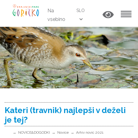
Na
SLO
vsebino
MENU
Kateri (travnik) najlepši v deželi
je tej?
NOVICE&DOGODKI
Novice
Arhiv novic 2021