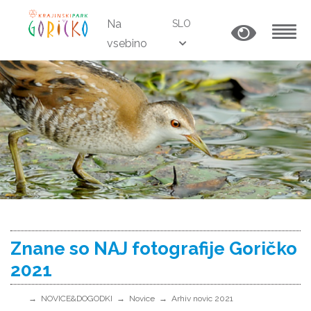
Na
SLO
vsebino
MENU
Znane so NAJ fotografije Goričko
2021
NOVICE&DOGODKI
Novice
Arhiv novic 2021