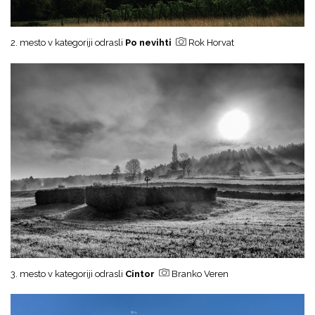
2. mesto v kategoriji odrasli
Po nevihti
Rok Horvat
3. mesto v kategoriji odrasli
Cintor
Branko Veren