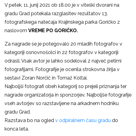
V petek, 11. junij 2021 ob 18.00 je v viteški dvorani na
gradu Grad potekala razglasitev rezultatov 13.
fotografskega natečaja Krajinskega parka Goričko z
naslovom
VREME PO GORIČKO.
Za nagrade se je potegovalo 20 mladih fotografov v
kategoriji osnovnošolci in 22 fotografov v kategoriji
odrasli. Vsak avtor je lahko sodeloval z največ petimi
fotografijami. Fotografije je ocenila strokovna žirija v
sestavi Zoran Norčič in Tomaž Koltai.
Najboljši fotografi obeh kategorij so prejeli priznanja ter
nagrade organizatorja in sponzorjev. Najboljše fotografije
vseh avtorjev so razstavljene na arkadnem hodniku
gradu Grad.
Razstava bo na ogled
v odpiralnem času gradu
do
konca leta.