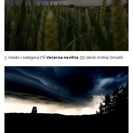
3. mesto v kategoriji OŠ
Večerna nevihta
Jakob Andrej Smodič