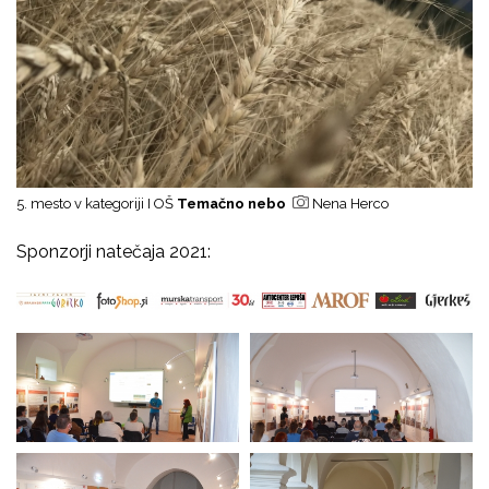
5. mesto v kategoriji I OŠ
Temačno nebo
Nena Herco
Sponzorji natečaja 2021: