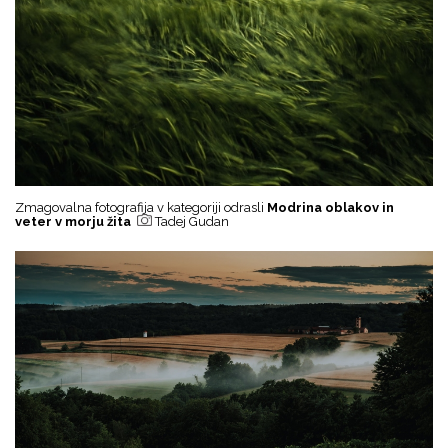
Zmagovalna fotografija v kategoriji odrasli
Modrina oblakov in
veter v morju žita
Tadej Gudan